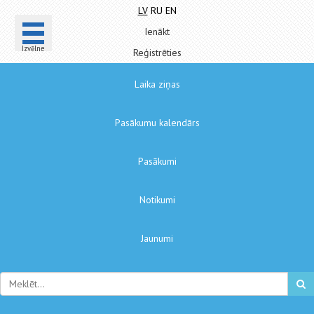
LV
RU
EN
Ienākt
Izvēlne
Reģistrēties
Laika ziņas
Pasākumu kalendārs
Pasākumi
Notikumi
Jaunumi