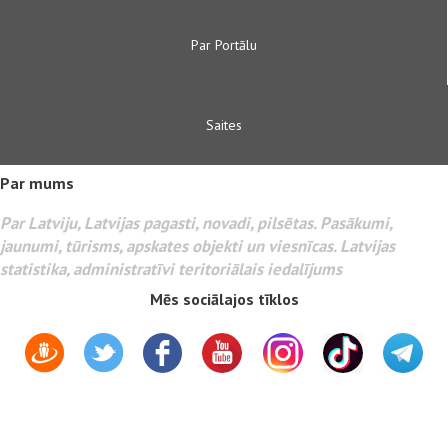
Par Portālu
Saites
Par mums
Par Latviju, Latvijas pagasti, novadi, pilsētas. Pasākumi,
jaunumi, tūrisms, apskates objekti un viesnīcas. Latvijas
statistika, administratīvi teritoriālais iedalījums
Mēs sociālajos tīklos