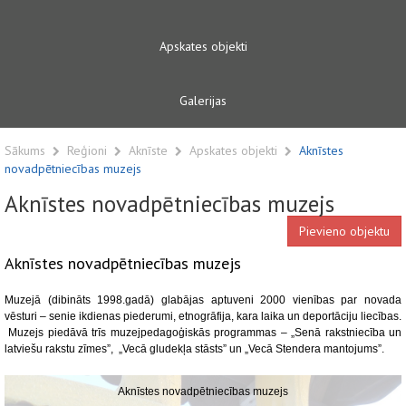
Apskates objekti
Galerijas
Sākums
Reģioni
Aknīste
Apskates objekti
Aknīstes
novadpētniecības muzejs
Aknīstes novadpētniecības muzejs
Pievieno objektu
Aknīstes novadpētniecības muzejs
Muzejā (dibināts 1998.gadā) glabājas aptuveni 2000 vienības par novada
vēsturi – senie ikdienas piederumi, etnogrāfija, kara laika un deportāciju liecības.
Muzejs piedāvā trīs muzejpedagoģiskās programmas – „Senā rakstniecība un
latviešu rakstu zīmes”, „Vecā gludekļa stāsts” un „Vecā Stendera mantojums”.
Aknīstes novadpētniecības muzejs