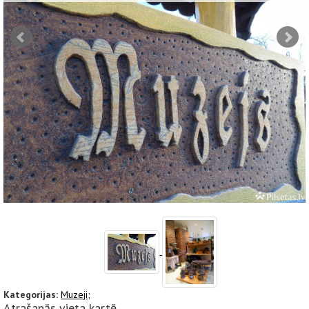
Kategorijas:
Muzeji;
Atrašanās vieta kartē