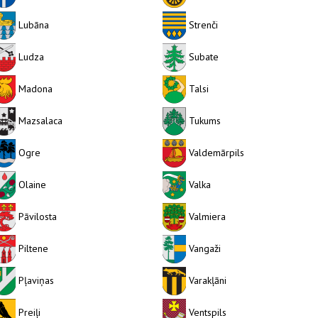
Lubāna
Strenči
Ludza
Subate
Madona
Talsi
Mazsalaca
Tukums
Ogre
Valdemārpils
Olaine
Valka
Pāvilosta
Valmiera
Piltene
Vangaži
Pļaviņas
Varakļāni
Preiļi
Ventspils