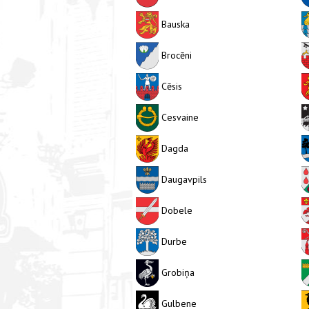
Bauska
Brocēni
Cēsis
Cesvaine
Dagda
Daugavpils
Dobele
Durbe
Grobiņa
Gulbene