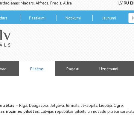
ārdadienas: Madars, Alfrēds, Fredis, Alfra
LV
RU
E
dārs
Pasākumi
Notikumi
Jaunumi
vadi
Pilsētas
Pagasti
Uzņēmumi
ilsētas
– Rīga, Daugavpils, Jelgava, Jūrmala, Jēkabpils, Liepāja, Ogre,
kas nozīmes pilsētas
. Latvijas republikas pilsētu un novadu pilsētu saraksts