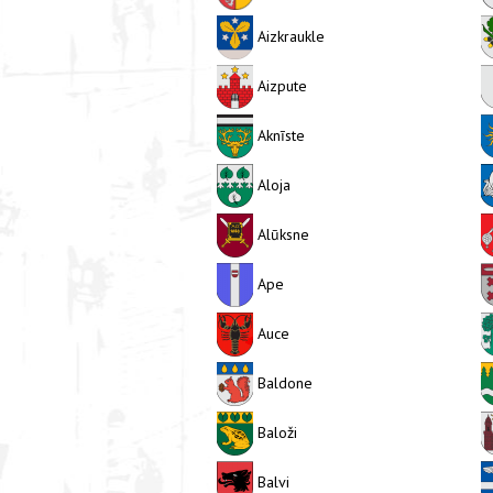
Aizkraukle
Aizpute
Aknīste
Aloja
Alūksne
Ape
Auce
Baldone
Baloži
Balvi