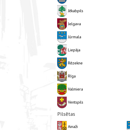
Jēkabpils
Jelgava
Jūrmala
Liepāja
Rēzekne
Rīga
Valmiera
Ventspils
Pilsētas
Ainaži