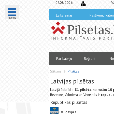
07.08.2026
V
Laika ziņas
Pasākumu kalen
Izvēlne
Par Latviju
Reģioni
No
Sākums
Pilsētas
Latvijas pilsētas
Latvijā šobrīd ir
81 pilsēta
, no kurām
10 p
Rēzekne, Valmiera un Ventspils ir
republi
Republikas pilsētas
Daugavpils