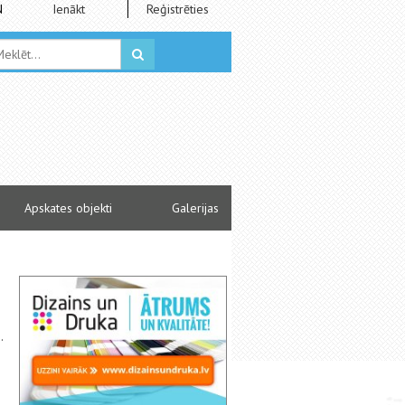
N
Ienākt
Reģistrēties
Apskates objekti
Galerijas
.