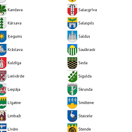
Kandava
Salacgrīva
Kārsava
Salaspils
Ķegums
Saldus
Krāslava
Saulkrasti
Kuldīga
Seda
Lielvārde
Sigulda
Liepāja
Skrunda
Līgatne
Smiltene
Limbaži
Staicele
Līvāni
Stende