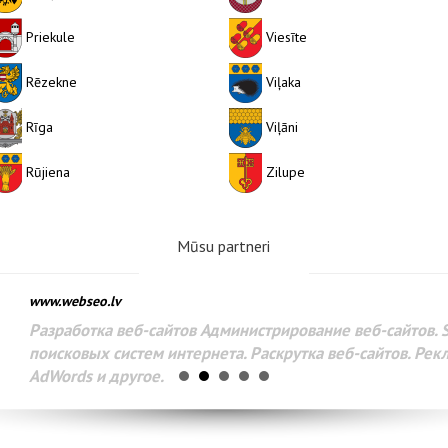
Priekule
Viesīte
Rēzekne
Viļaka
Rīga
Viļāni
Rūjiena
Zilupe
Mūsu partneri
www.webseo.lv
Разработка веб-сайтов Администрирование веб-сайтов. 
поисковых систем интернета. Раскрутка веб-сайтов. Рек
AdWords и другое.