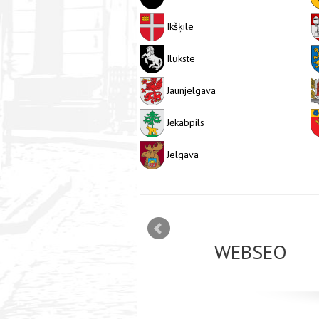
Ikšķile
Ilūkste
Jaunjelgava
Jēkabpils
Jelgava
mizācija interneta
WEBSEO
etā Google AdWords