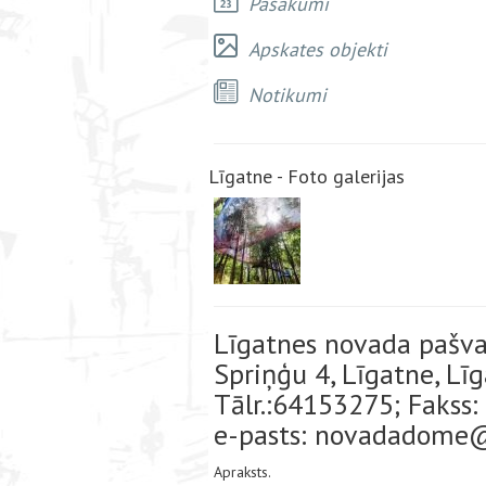
Pasākumi
Apskates objekti
Notikumi
Līgatne - Foto galerijas
Līgatnes novada pašva
Spriņģu 4, Līgatne, Lī
Tālr.:64153275; Fakss
e-pasts: novadadome@
Apraksts.