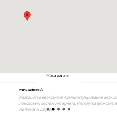
Mūsu partneri
www.webseo.lv
Разработка веб-сайтов Администрирование веб-сайтов. 
поисковых систем интернета. Раскрутка веб-сайтов. Рек
AdWords и другое.