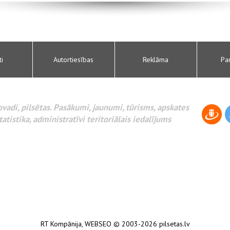
ti
Autortiesības
Reklāma
Pa
novadi, pilsētas. Pasākumi, jaunumi, tūrisms, apskates
tatistika, administratīvi teritoriālais iedalījums
RT Kompānija
,
WEBSEO
© 2003-2026 pilsetas.lv