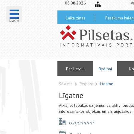
08.08.2026
V
Laika ziņas
Pasākumu kalen
Izvēlne
Par Latviju
Reģioni
No
Sākums
Reģioni
Līgatne
Līgatne
Atklājiet labākos uzņēmumus, aktīvi pied
interesantākos objektus un aizraujošākos 
Uzņēmumi