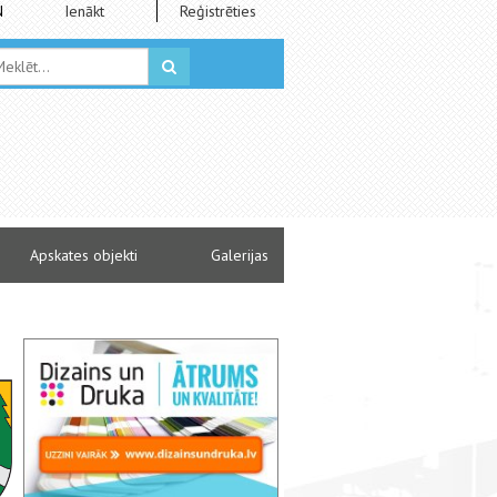
N
Ienākt
Reģistrēties
Apskates objekti
Galerijas