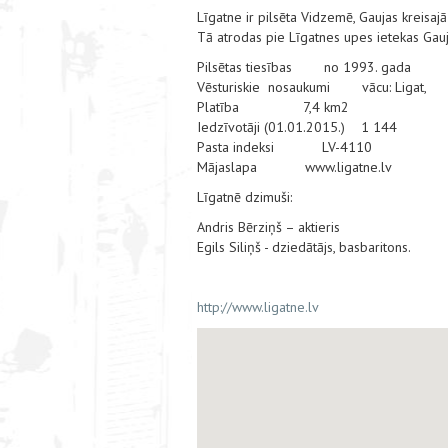
Līgatne ir pilsēta Vidzemē, Gaujas kreisajā
Tā atrodas pie Līgatnes upes ietekas Gaujā
Pilsētas tiesības no 1993. gada
Vēsturiskie nosaukumi vācu: Ligat,
Platība 7,4 km2
Iedzīvotāji (01.01.2015.) 1 144
Pasta indeksi LV-4110
Mājaslapa www.ligatne.lv
Līgatnē dzimuši:
Andris Bērziņš – aktieris
Egils Siliņš - dziedātājs, basbaritons.
http://www.ligatne.lv