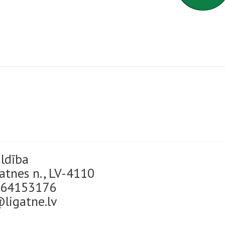
ldība
gatnes n., LV-4110
: 64153176
ligatne.lv