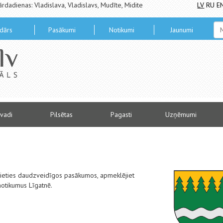
ārdadienas: Vladislava, Vladislavs, Mudīte, Midite
LV
RU
E
dārs
Pasākumi
Notikumi
Jaunumi
vadi
Pilsētas
Pagasti
Uzņēmumi
alieties daudzveidīgos pasākumos, apmeklējiet
notikumus Līgatnē.