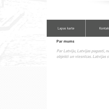
Lapas karte
Kontak
Par mums
Par Latviju, Latvijas pagasti, 
objekti un viesnīcas. Latvijas s