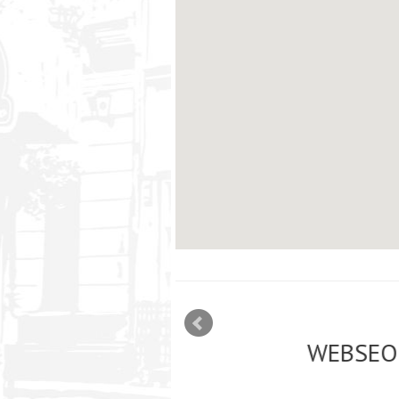
mizācija interneta
WEBSEO
etā Google AdWords