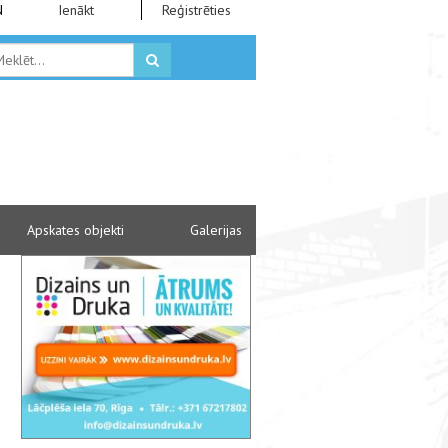
N
Ienākt
Reģistrēties
Apskates objekti
Galerijas