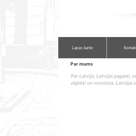
Lapas karte
Kontak
Par mums
Par Latviju, Latvijas pagasti, 
objekti un viesnīcas. Latvijas s