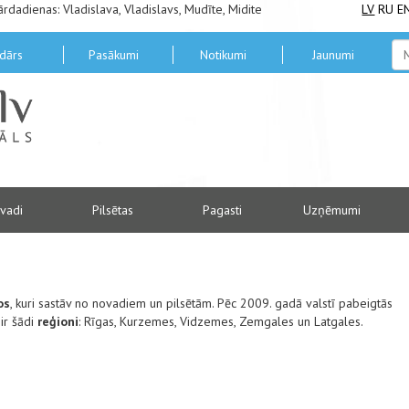
ārdadienas: Vladislava, Vladislavs, Mudīte, Midite
LV
RU
E
dārs
Pasākumi
Notikumi
Jaunumi
vadi
Pilsētas
Pagasti
Uzņēmumi
os
, kuri sastāv no novadiem un pilsētām. Pēc 2009. gadā valstī pabeigtās
 ir šādi
reģioni
: Rīgas, Kurzemes, Vidzemes, Zemgales un Latgales.