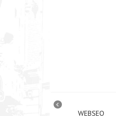
mizācija interneta
WEBSEO
etā Google AdWords