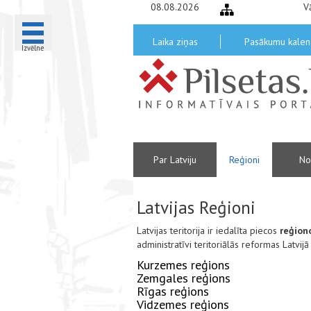
08.08.2026
V
Laika ziņas
Pasākumu kalen
Izvēlne
Par Latviju
Reģioni
No
Latvijas Reģioni
Latvijas teritorija ir iedalīta piecos
reģion
administratīvi teritoriālās reformas Latvijā
Kurzemes reģions
Zemgales reģions
Rīgas reģions
Vidzemes reģions