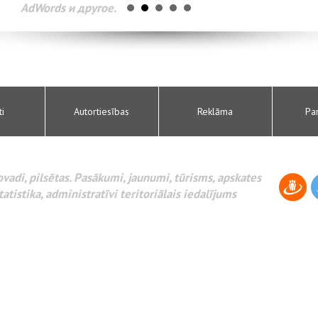
AdWords и другое.
ti
Autortiesības
Reklāma
Pa
novadi, pilsētas. Pasākumi, jaunumi, tūrisms, apskates
tatistika, administratīvi teritoriālais iedalījums