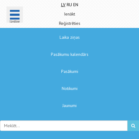
LV
RU
EN
Ienākt
Izvēlne
Reģistrēties
Laika ziņas
Pasākumu kalendārs
Pasākumi
Notikumi
Jaunumi