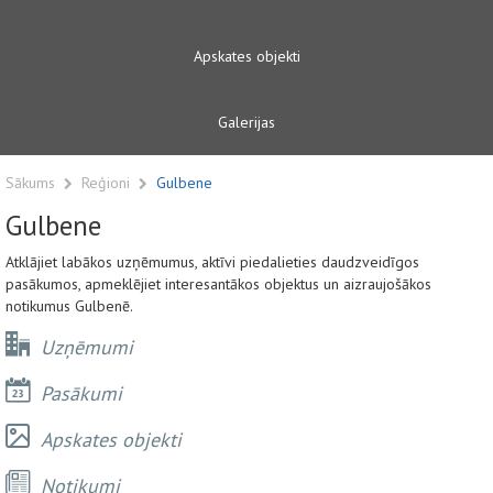
Apskates objekti
Galerijas
Sākums
Reģioni
Gulbene
Gulbene
Atklājiet labākos uzņēmumus, aktīvi piedalieties daudzveidīgos
pasākumos, apmeklējiet interesantākos objektus un aizraujošākos
notikumus Gulbenē.
Uzņēmumi
Pasākumi
Apskates objekti
Notikumi