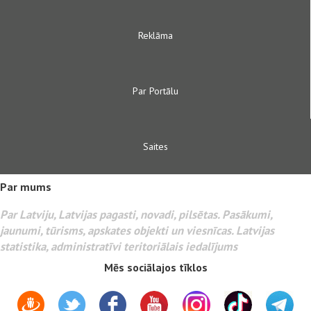
Reklāma
Par Portālu
Saites
Par mums
Par Latviju, Latvijas pagasti, novadi, pilsētas. Pasākumi,
jaunumi, tūrisms, apskates objekti un viesnīcas. Latvijas
statistika, administratīvi teritoriālais iedalījums
Mēs sociālajos tīklos