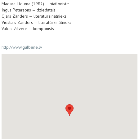
Madara Līduma (1982) — biatloniste
Ingus Pētersons — dziedātājs
Ojārs Zanders — literatūrzinātnieks
Viesturs Zanders — literatūrzinātnieks
Valdis Zilveris — komponists
http://www.gulbene.lv