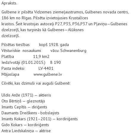
Apraksts.
Gulbene ir pilsēta Vidzemes ziemeļaustrumos, Gulbenes novada centrs,
186 km no Rīgas. Pilsēta izvietojusies Krustalīces
krastos. Šeit krustojas autoceļi P27, P35, P36,P37 un Pļaviņu—Gulbenes
dzelzceļš, kas turpinās kā Gulbenes—Alūksnes
dzelzceļš.
Pilsētas tiesības kopš 1928. gada
Vēsturiskie nosaukumi vācu: Schwanenburg
Platība 11,9 km2
Iedzīvotāji (01.01.2015.) 8 190
Pasta indeksi LV-4401
Mājaslapa www.gulbene.lv
Cilvēki, kas dzimuši vai auguši Gulbenē:
Uldis Anže (1971) — aktieris
Oto Bērtiņš — gleznotājs
Imants Cepītis — diriģents
Daumants Dreiškens - bobslejists
Imants Kokars (1921–2011) — kordiriģents
Gido Kokars — kordiriģents
Antra Liedskalniņa — aktrise