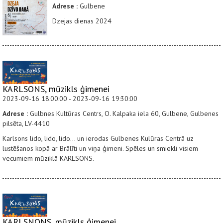
Adrese :
Gulbene
Dzejas dienas 2024
KARLSONS, mūzikls ģimenei
2023-09-16 18:00:00 - 2023-09-16 19:30:00
Adrese :
Gulbnes Kultūras Centrs, O. Kalpaka iela 60, Gulbene, Gulbenes
pilsēta, LV-4410
Karlsons lido, lido, lido... un ierodas Gulbenes Kulūras Centrā uz
lustēšanos kopā ar Brālīti un viņa ģimeni. Spēles un smiekli visiem
vecumiem mūziklā KARLSONS.
KARLSNONS, mūzikls ģimenei