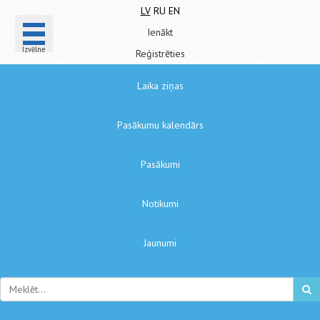
LV
RU
EN
Ienākt
Izvēlne
Reģistrēties
Laika ziņas
Pasākumu kalendārs
Pasākumi
Notikumi
Jaunumi