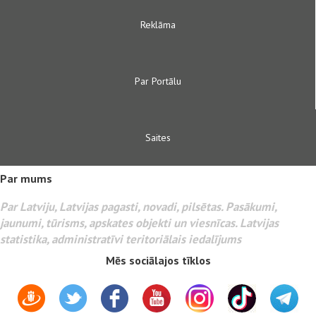
Reklāma
Par Portālu
Saites
Par mums
Par Latviju, Latvijas pagasti, novadi, pilsētas. Pasākumi,
jaunumi, tūrisms, apskates objekti un viesnīcas. Latvijas
statistika, administratīvi teritoriālais iedalījums
Mēs sociālajos tīklos