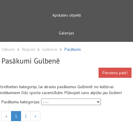
Apskates objekti
Galerijas
Sākums
Reģioni
Gulbene
Pasākumi
Pasākumi Gulbenē
Pievieno pats!
Izvēlieties kategoriju, lai atrastu pasākumus Gulbenē: no kultūras
notikumiem līdz sporta sacensībām. Plānojiet savu atpūtu jau šodien!
Pasākumu kategorijas:
«
1
2
»