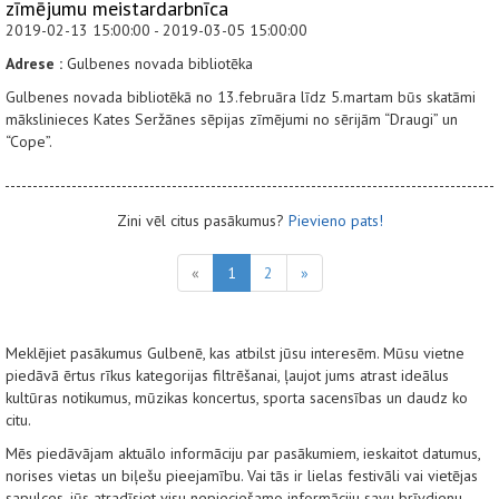
zīmējumu meistardarbnīca
2019-02-13 15:00:00 - 2019-03-05 15:00:00
Adrese :
Gulbenes novada bibliotēka
Gulbenes novada bibliotēkā no 13.februāra līdz 5.martam būs skatāmi
mākslinieces Kates Seržānes sēpijas zīmējumi no sērijām “Draugi” un
“Cope”.
Zini vēl citus pasākumus?
Pievieno pats!
«
1
2
»
Meklējiet pasākumus Gulbenē, kas atbilst jūsu interesēm. Mūsu vietne
piedāvā ērtus rīkus kategorijas filtrēšanai, ļaujot jums atrast ideālus
kultūras notikumus, mūzikas koncertus, sporta sacensības un daudz ko
citu.
Mēs piedāvājam aktuālo informāciju par pasākumiem, ieskaitot datumus,
norises vietas un biļešu pieejamību. Vai tās ir lielas festivāli vai vietējas
sapulces, jūs atradīsiet visu nepieciešamo informāciju savu brīvdienu