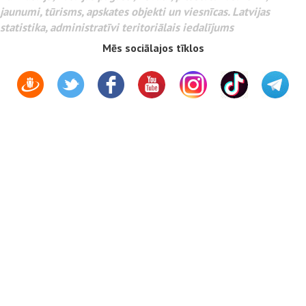
jaunumi, tūrisms, apskates objekti un viesnīcas. Latvijas
statistika, administratīvi teritoriālais iedalījums
Mēs sociālajos tīklos