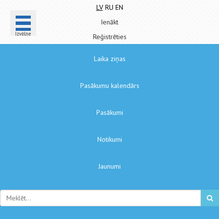
LV
RU
EN
Ienākt
Izvēlne
Reģistrēties
Laika ziņas
Pasākumu kalendārs
Pasākumi
Notikumi
Jaunumi