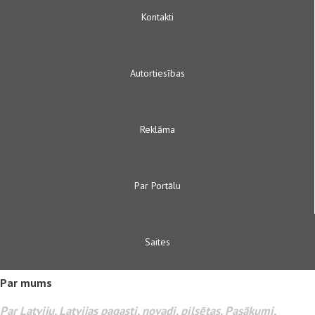
Kontakti
Autortiesības
Reklāma
Par Portālu
Saites
Par mums
Par Latviju, Latvijas pagasti, novadi, pilsētas. Pasākumi,