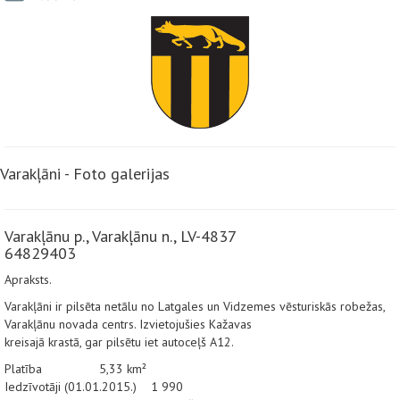
Varakļāni - Foto galerijas
Varakļānu p., Varakļānu n., LV-4837
64829403
Apraksts.
Varakļāni ir pilsēta netālu no Latgales un Vidzemes vēsturiskās robežas,
Varakļānu novada centrs. Izvietojušies Kažavas
kreisajā krastā, gar pilsētu iet autoceļš A12.
Platība 5,33 km²
Iedzīvotāji (01.01.2015.) 1 990