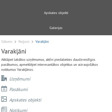
Apskates objekti
Galerijas
Sākums
Reģioni
Varakļāni
Varakļāni
Atklājiet labākos uzņēmumus, aktīvi piedalieties daudzveidīgos
pasākumos, apmeklējiet interesantākos objektus un aizraujošākos
notikumus Varakļānos.
Uzņēmumi
Pasākumi
Apskates objekti
Notikumi