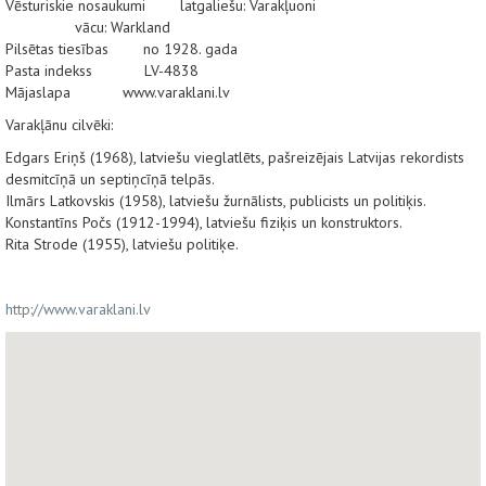
Vēsturiskie nosaukumi latgaliešu: Varakļuoni
vācu: Warkland
Pilsētas tiesības no 1928. gada
Pasta indekss LV-4838
Mājaslapa www.varaklani.lv
Varakļānu cilvēki:
Edgars Eriņš (1968), latviešu vieglatlēts, pašreizējais Latvijas rekordists
desmitcīņā un septiņcīņā telpās.
Ilmārs Latkovskis (1958), latviešu žurnālists, publicists un politiķis.
Konstantīns Počs (1912-1994), latviešu fiziķis un konstruktors.
Rita Strode (1955), latviešu politiķe.
http://www.varaklani.lv