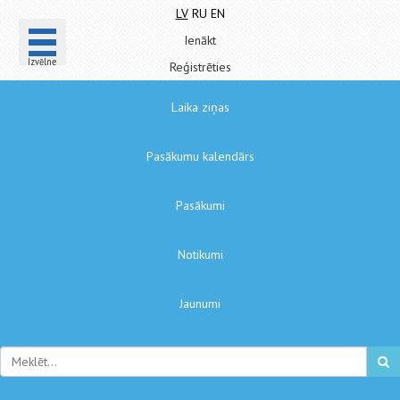
LV
RU
EN
Ienākt
Izvēlne
Reģistrēties
Laika ziņas
Pasākumu kalendārs
Pasākumi
Notikumi
Jaunumi