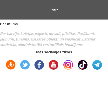
Saites
Par mums
Par Latviju, Latvijas pagasti, novadi, pilsētas. Pasākumi,
jaunumi, tūrisms, apskates objekti un viesnīcas. Latvijas
statistika, administratīvi teritoriālais iedalījums
Mēs sociālajos tīklos