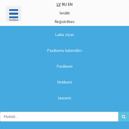
LV
RU
EN
Ienākt
Izvēlne
Reģistrēties
Laika ziņas
Pasākumu kalendārs
Pasākumi
Notikumi
Jaunumi