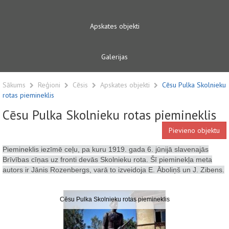
Apskates objekti
Galerijas
Sākums
Reģioni
Cēsis
Apskates objekti
Cēsu Pulka Skolnieku
rotas piemineklis
Cēsu Pulka Skolnieku rotas piemineklis
Pievieno objektu
Piemineklis iezīmē ceļu, pa kuru 1919. gada 6. jūnijā slavenajās
Brīvības cīņas uz fronti devās Skolnieku rota. Šī pieminekļa meta
autors ir Jānis Rozenbergs, varā to izveidoja E. Āboliņš un J. Zibens.
Cēsu Pulka Skolnieku rotas piemineklis