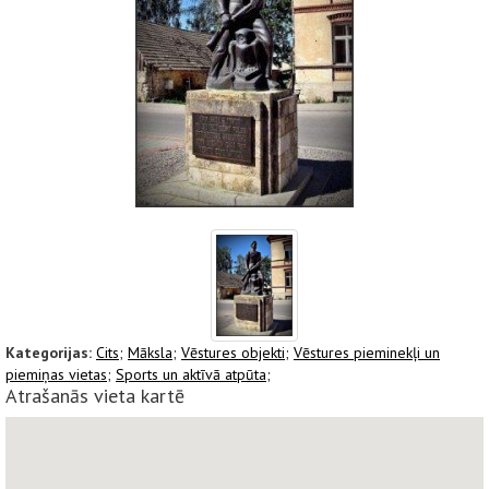
Kategorijas:
Cits;
Māksla;
Vēstures objekti;
Vēstures pieminekļi un
piemiņas vietas;
Sports un aktīvā atpūta;
Atrašanās vieta kartē