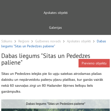
Apskates objekti
Galerijas
Sākums
Reģioni
Gulbenes novads
Apskates objekti
Dabas
liegums "Sitas un Pededzes paliene"
Dabas liegums "Sitas un Pededzes
paliene"
Pievieno objektu
Sitas un Pededzes ielejās pie šo upju satekas atrodamas plašas
dabisku un nepārveidotu palieņu pļavu platības, kur ganās vairāk
nekā 60 savvaļas zirgi un 80 Hailander šķirnes liellopu liels
ganāmpulks.
Dabas liegums "Sitas un Pededzes paliene"