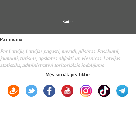
Saites
Par mums
Par Latviju, Latvijas pagasti, novadi, pilsētas. Pasākumi,
jaunumi, tūrisms, apskates objekti un viesnīcas. Latvijas
statistika, administratīvi teritoriālais iedalījums
Mēs sociālajos tīklos