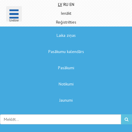
LV
RU
EN
Ienākt
Izvēlne
Reģistrēties
Laika ziņas
Pasākumu kalendārs
Pasākumi
Notikumi
Jaunumi