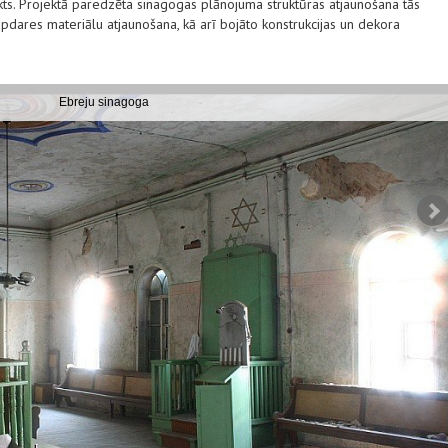
ekts. Projektā paredzēta sinagogas plānojuma struktūras atjaunošana tās
 apdares materiālu atjaunošana, kā arī bojāto konstrukcijas un dekora
Ebreju sinagoga