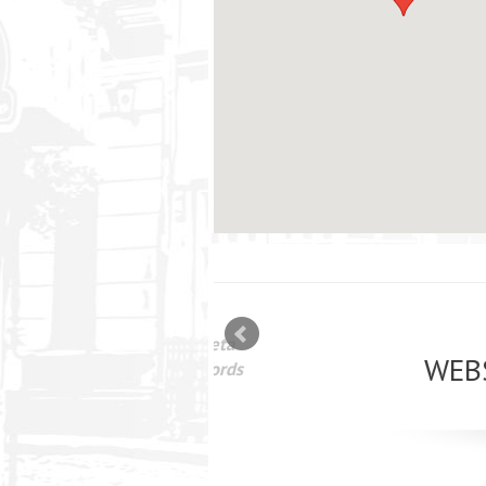
mizācija interneta
WEBSEO
etā Google AdWords