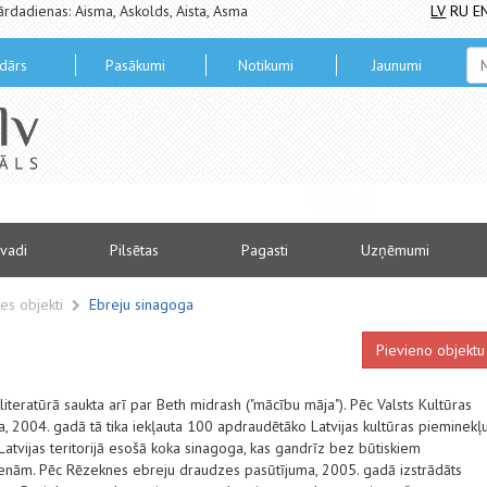
ārdadienas: Aisma, Askolds, Aista, Asma
LV
RU
E
dārs
Pasākumi
Notikumi
Jaunumi
vadi
Pilsētas
Pagasti
Uzņēmumi
es objekti
Ebreju sinagoga
Pievieno objektu
iteratūrā saukta arī par Beth midrash ("mācību māja"). Pēc Valsts Kultūras
, 2004. gadā tā tika iekļauta 100 apdraudētāko Latvijas kultūras pieminekļ
Latvijas teritorijā esošā koka sinagoga, kas gandrīz bez būtiskiem
enām. Pēc Rēzeknes ebreju draudzes pasūtījuma, 2005. gadā izstrādāts