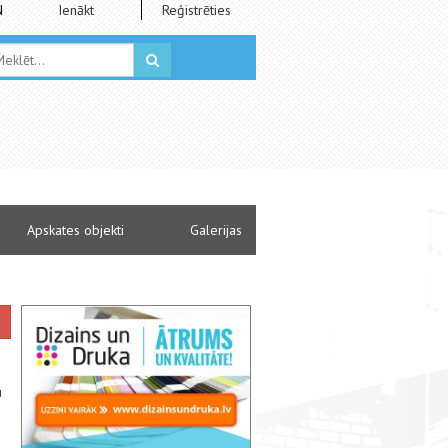
N
Ienākt
Reģistrēties
Apskates objekti
Galerijas
u