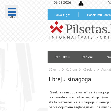
06.08.2026
V
Laika ziņas
Pasākumu kalen
Izvēlne
Par Latviju
Reģioni
No
Sākums
Reģioni
Rēzekne
Apskat
Ebreju sinagoga
Rēzeknes sinagoga vai arī Zaļā sinagoga, l
pieminekļu aizsardzības inspekcija lēmuma
skaitā. Rēzeknes Zaļā sinagoga ir vienīgā 
pārveidojumiem saglabājusies līdz mūsdi