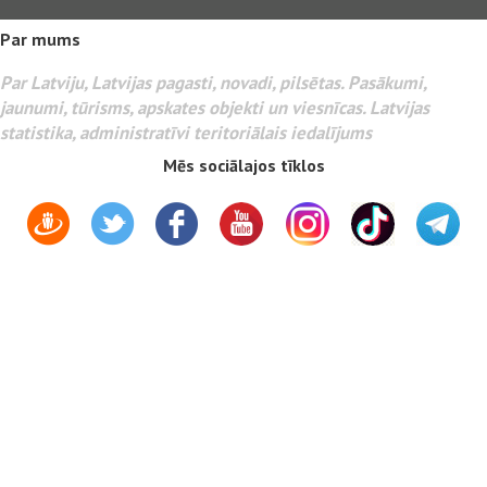
Par mums
Par Latviju, Latvijas pagasti, novadi, pilsētas. Pasākumi,
jaunumi, tūrisms, apskates objekti un viesnīcas. Latvijas
statistika, administratīvi teritoriālais iedalījums
Mēs sociālajos tīklos