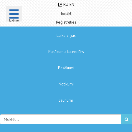
LV
RU
EN
Ienākt
Izvēlne
Reģistrēties
Laika ziņas
Pasākumu kalendārs
Pasākumi
Notikumi
Jaunumi