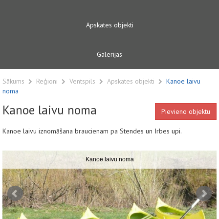
Apskates objekti
Galerijas
Sākums
Reģioni
Ventspils
Apskates objekti
Kanoe laivu
noma
Kanoe laivu noma
Pievieno objektu
Kanoe laivu iznomāšana braucienam pa Stendes un Irbes upi.
Kanoe laivu noma