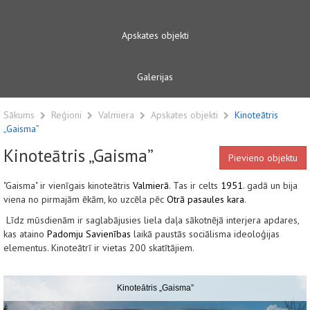
Apskates objekti
Galerijas
Sākums
Reģioni
Valmiera
Apskates objekti
Kinoteātris
„Gaisma”
Kinoteātris „Gaisma”
Pievieno objektu
"Gaisma" ir vienīgais kinoteātris
Valmierā
. Tas ir celts
1951
. gadā un bija
viena no pirmajām ēkām, ko uzcēla pēc
Otrā pasaules kara
.
Līdz mūsdienām ir saglabājusies liela daļa sākotnējā interjera apdares,
kas ataino
Padomju Savienības
laikā paustās sociālisma ideoloģijas
elementus. Kinoteātrī ir vietas 200 skatītājiem.
Kinoteātris „Gaisma”