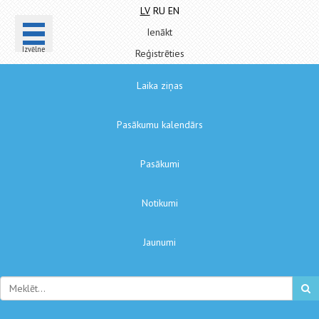
LV
RU
EN
Ienākt
Izvēlne
Reģistrēties
Laika ziņas
Pasākumu kalendārs
Pasākumi
Notikumi
Jaunumi