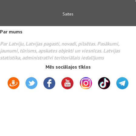
Saites
Par mums
Par Latviju, Latvijas pagasti, novadi, pilsētas. Pasākumi,
jaunumi, tūrisms, apskates objekti un viesnīcas. Latvijas
statistika, administratīvi teritoriālais iedalījums
Mēs sociālajos tīklos