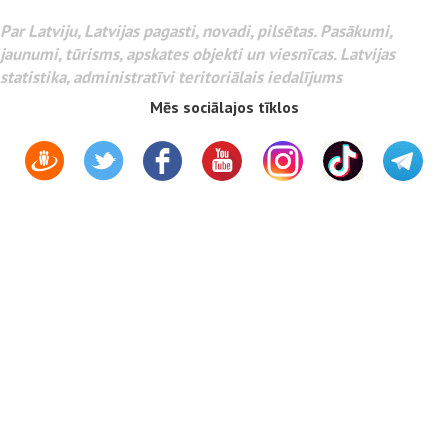
Par Latviju, Latvijas pagasti, novadi, pilsētas. Pasākumi,
jaunumi, tūrisms, apskates objekti un viesnīcas. Latvijas
statistika, administratīvi teritoriālais iedalījums
Mēs sociālajos tīklos