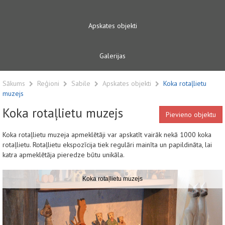
Apskates objekti
Galerijas
Sākums
Reģioni
Sabile
Apskates objekti
Koka rotaļlietu
muzejs
Koka rotaļlietu muzejs
Pievieno objektu
Koka rotaļlietu muzeja apmeklētāji var apskatīt vairāk nekā 1000 koka
rotaļlietu. Rotaļlietu ekspozīcija tiek regulāri mainīta un papildināta, lai
katra apmeklētāja pieredze būtu unikāla.
Koka rotaļlietu muzejs