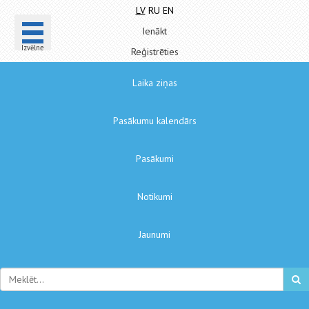
LV
RU
EN
Ienākt
Izvēlne
Reģistrēties
Laika ziņas
Pasākumu kalendārs
Pasākumi
Notikumi
Jaunumi