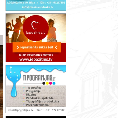
"Mišu" medus muzejs