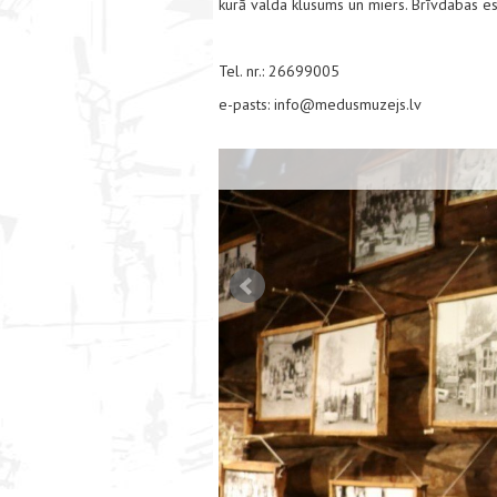
kurā valda klusums un miers. Brīvdabas es
Tel. nr.: 26699005
e-pasts: info@medusmuzejs.lv