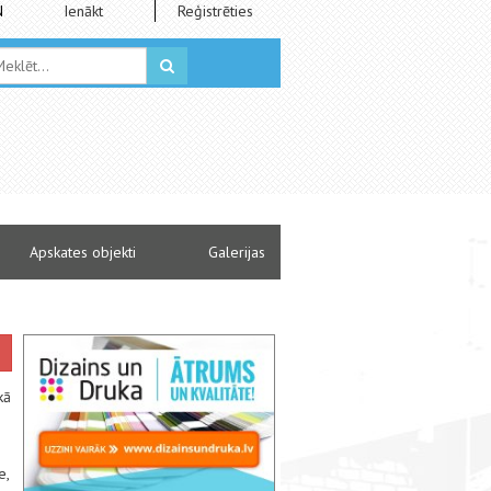
N
Ienākt
Reģistrēties
Apskates objekti
Galerijas
kā
e,