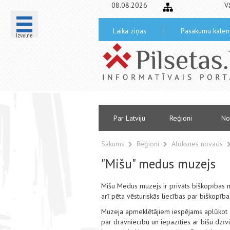
08.08.2026
V
Laika ziņas
Pasākumu kalen
Izvēlne
Par Latviju
Reģioni
No
Sākums
Reģioni
Alūksnes novads
"Mišu" medus muzejs
Mišu Medus muzejs ir privāts biškopības mu
arī pēta vēsturiskās liecības par biškopības
Muzeja apmeklētājiem iespējams aplūkot se
par dravniecību un iepazīties ar bišu dzīv