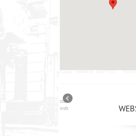
mizācija interneta
WEBSEO
etā Google AdWords