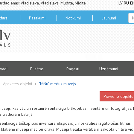
ārdadienas: Vladislava, Vladislavs, Mudīte, Midite
LV
RU
E
dārs
Pasākumi
Notikumi
Jaunumi
vadi
Pilsētas
Pagasti
Uzņēmumi
Apskates objekti
"Mišu" medus muzejs
Pievieno objektu
zejs, kas vāc un restaurē senlaicīgo biškopības inventāru un fotogrāfijas, 
 tradīcijām Latvijā.
nlaicīga biškopības inventāra ekspozīciju, noskatīties izglītojošas filmas
i klātienē muzeja mācību dravā. Muzeja lielākā vērtība ir sakopta un tīra vid