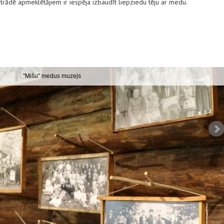
trādē apmeklētājiem ir iespēja izbaudīt liepziedu tēju ar medu.
"Mišu" medus muzejs