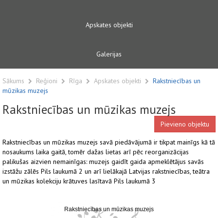
Apskates objekti
Galerijas
Sākums
Reģioni
Rīga
Apskates objekti
Rakstniecības un
mūzikas muzejs
Rakstniecības un mūzikas muzejs
Pievieno objektu
Rakstniecības un mūzikas muzejs savā piedāvājumā ir tikpat mainīgs kā tā
nosaukums laika gaitā, tomēr dažas lietas arī pēc reorganizācijas
palikušas aizvien nemainīgas: muzejs gaidīt gaida apmeklētājus savās
izstāžu zālēs Pils laukumā 2 un arī lielākajā Latvijas rakstniecības, teātra
un mūzikas kolekciju krātuves lasītavā Pils laukumā 3
Rakstniecības un mūzikas muzejs