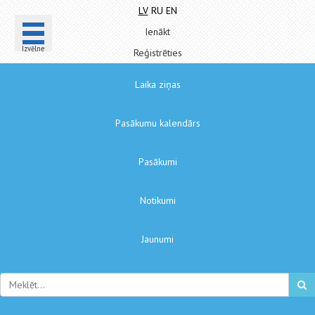
LV
RU
EN
Ienākt
Izvēlne
Reģistrēties
Laika ziņas
Pasākumu kalendārs
Pasākumi
Notikumi
Jaunumi