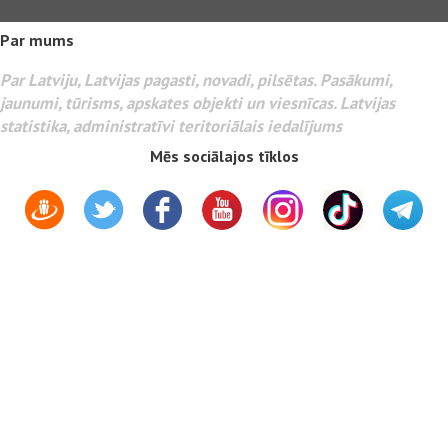
Par mums
Par Latviju, Latvijas pagasti, novadi, pilsētas. Pasākumi,
jaunumi, tūrisms, apskates objekti un viesnīcas. Latvijas
statistika, administratīvi teritoriālais iedalījums
Mēs sociālajos tīklos