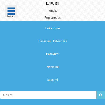
LV
RU
EN
Ienākt
Izvēlne
Reģistrēties
Laika ziņas
Pasākumu kalendārs
Pasākumi
Notikumi
Jaunumi