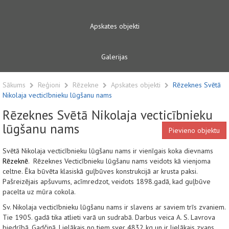
Apskates objekti
Galerijas
Sākums
Reģioni
Rēzekne
Apskates objekti
Rēzeknes Svētā
Nikolaja vecticībnieku lūgšanu nams
Rēzeknes Svētā Nikolaja vecticībnieku
lūgšanu nams
Pievieno objektu
Svētā Nikolaja vecticībnieku lūgšanu nams ir vienīgais koka dievnams
Rēzeknē
.
Rēzeknes Vecticībnieku lūgšanu nams veidots kā vienjoma
celtne. Ēka būvēta klasiskā guļbūves konstrukcijā ar krusta paksi.
Pašreizējais apšuvums, acīmredzot, veidots 1898.gadā, kad guļbūve
pacelta uz mūra cokola.
Sv. Nikolaja vecticībnieku lūgšanu nams ir slavens ar saviem trīs zvaniem.
Tie 1905. gadā tika atlieti varā un sudrabā. Darbus veica A. S. Lavrova
biedrībā, Gadčinā. Lielākais no tiem sver 4832 kg un ir lielākais zvans