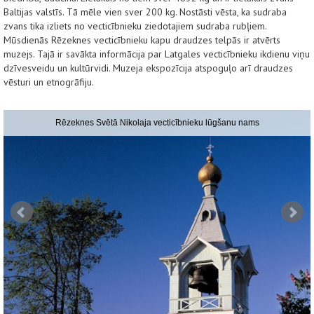
Baltijas valstīs. Tā mēle vien sver 200 kg. Nostāsti vēsta, ka sudraba
zvans tika izliets no vecticībnieku ziedotajiem sudraba rubļiem.
Mūsdienās Rēzeknes vecticībnieku kapu draudzes telpās ir atvērts
muzejs. Tajā ir savākta informācija par Latgales vecticībnieku ikdienu viņu
dzīvesveidu un kultūrvidi. Muzeja ekspozīcija atspoguļo arī draudzes
vēsturi un etnogrāfiju.
Rēzeknes Svētā Nikolaja vecticībnieku lūgšanu nams