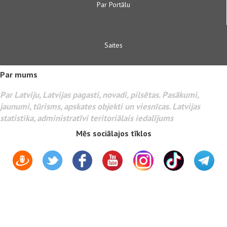
Par Portālu
Saites
Par mums
Par Latviju, Latvijas pagasti, novadi, pilsētas. Pasākumi,
jaunumi, tūrisms, apskates objekti un viesnīcas. Latvijas
statistika, administratīvi teritoriālais iedalījums
Mēs sociālajos tīklos