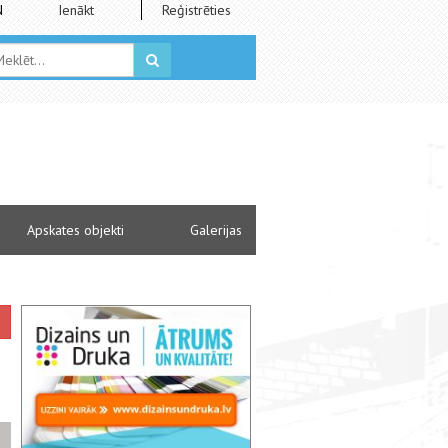
N
Ienākt
Reģistrēties
Apskates objekti
Galerijas
Rīgas Krievu drāmas teātris