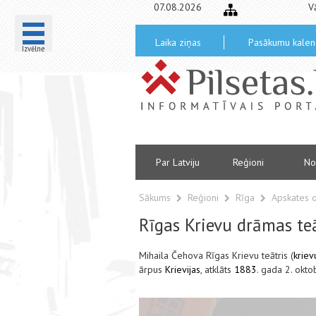
07.08.2026
V
Laika ziņas
Pasākumu kalen
Izvēlne
Par Latviju
Reģioni
No
Sākums
Reģioni
Rīga
Apskates 
Rīgas Krievu drāmas teā
Mihaila Čehova Rīgas Krievu teātris
(
kriev
ārpus
Krievijas
, atklāts
1883
. gada 2. okto