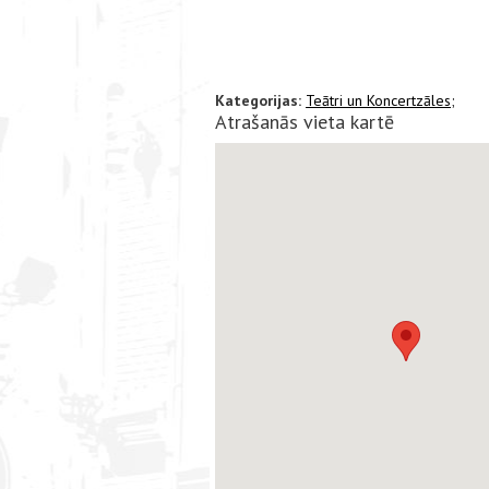
Kategorijas:
Teātri un Koncertzāles;
Atrašanās vieta kartē