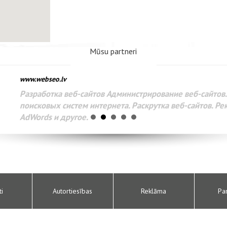
Mūsu partneri
www.webseo.lv
Разработка веб-сайтов Администрирование веб-сайтов. 
поисковых систем интернета. Раскрутка веб-сайтов. Рек
AdWords и другое.
ti
Autortiesības
Reklāma
Pa