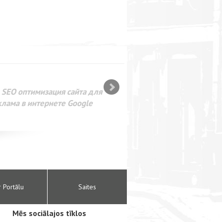
SEO оптимизация сайта для
лама в интернете Google
r Portālu
Saites
Mēs sociālajos tīklos