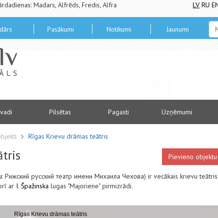
ārdadienas: Madars, Alfrēds, Fredis, Alfra
LV
RU
E
dārs
Pasākumi
Notikumi
Jaunumi
vadi
Pilsētas
Pagasti
Uzņēmumi
objekti
Rīgas Krievu drāmas teātris
tris
Pievieno objektu
u
:
Рижский
русский
театр
имени
Михаила
Чехова
) ir vecākais krievu teātris
brī ar
I. Špažinska
lugas "Majoriene" pirmizrādi.
Rīgas Krievu drāmas teātris