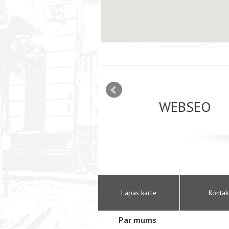
mizācija interneta
WEBSEO
etā Google AdWords
Lapas karte
Kontak
Par mums