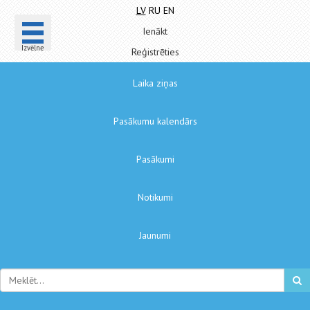
LV
RU
EN
Ienākt
Izvēlne
Reģistrēties
Laika ziņas
Pasākumu kalendārs
Pasākumi
Notikumi
Jaunumi