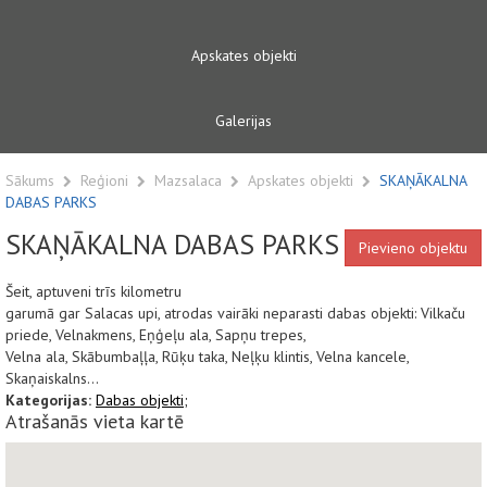
Apskates objekti
Galerijas
Sākums
Reģioni
Mazsalaca
Apskates objekti
SKAŅĀKALNA
DABAS PARKS
SKAŅĀKALNA DABAS PARKS
Pievieno objektu
Šeit, aptuveni trīs kilometru
garumā gar Salacas upi, atrodas vairāki neparasti dabas objekti: Vilkaču
priede, Velnakmens, Eņģeļu ala, Sapņu trepes,
Velna ala, Skābumbaļļa, Rūķu taka, Neļķu klintis, Velna kancele,
Skaņaiskalns...
Kategorijas:
Dabas objekti;
Atrašanās vieta kartē