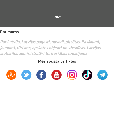
Saites
Par mums
Par Latviju, Latvijas pagasti, novadi, pilsētas. Pasākumi,
jaunumi, tūrisms, apskates objekti un viesnīcas. Latvijas
statistika, administratīvi teritoriālais iedalījums
Mēs sociālajos tīklos