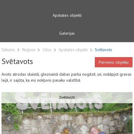
Apskates objekti
Galerijas
Sākums
Reģioni
Cēsis
Apskates objekti
Svētavots
Svētavots
Pievieno objektu
Avots atrodas skaistā, gleznainā dabas parka nogāzē, un, nokāpjot gravas
lejā, ir sajūta, ka esi nokļuvis pasaku valstībā.
Svētavots