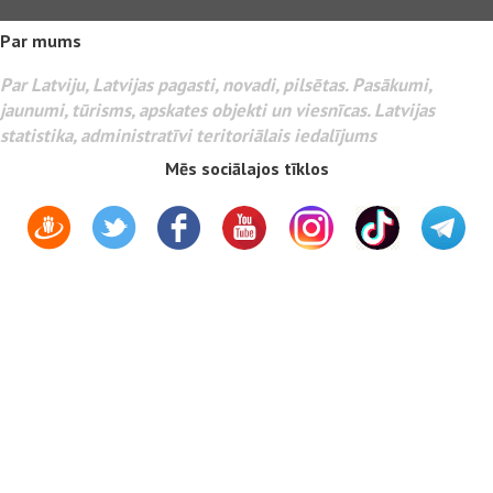
Par mums
Par Latviju, Latvijas pagasti, novadi, pilsētas. Pasākumi,
jaunumi, tūrisms, apskates objekti un viesnīcas. Latvijas
statistika, administratīvi teritoriālais iedalījums
Mēs sociālajos tīklos