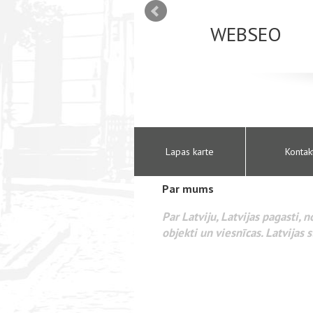
nistrēšana. SEO mājas lapu optimizācija interneta
šana internetā. Reklāma internetā Google AdWords
Lapas karte
Kontak
Par mums
Par Latviju, Latvijas pagasti, 
objekti un viesnīcas. Latvijas s