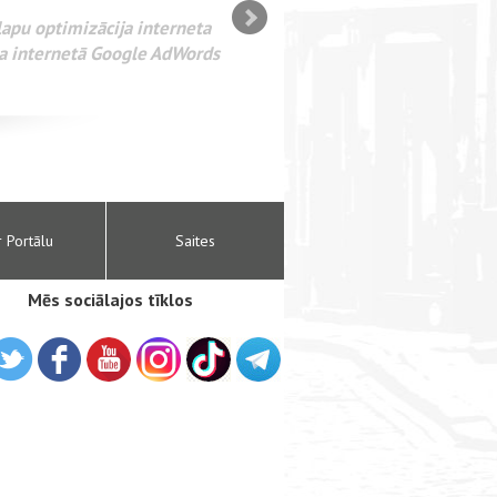
министрирование веб-сайтов. SEO оптимизация сайта для
та. Раскрутка веб-сайтов. Реклама в интернете Google
r Portālu
Saites
Mēs sociālajos tīklos