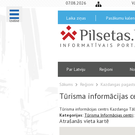
07.08.2026
V
Laika ziņas
Pasākumu kalen
Izvēlne
Par Latviju
Reģioni
No
Sākums
Reģioni
Kazdangas pagast
Tūrisma informācijas c
Tūrisma informācijas centrs Kazdanga T
Kategorijas:
Tūrisma Informācijas centri;
Atrašanās vieta kartē