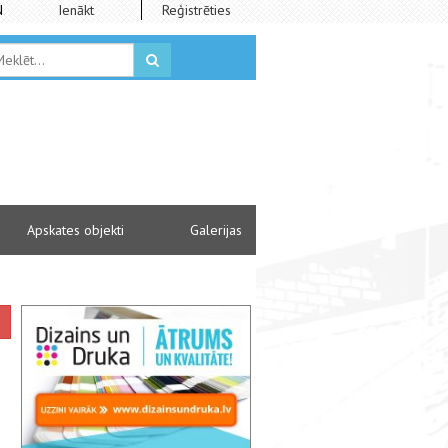
N
Ienākt
Reģistrēties
Apskates objekti
Galerijas