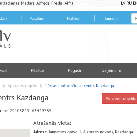
ārdadienas: Madars, Alfrēds, Fredis, Alfra
LV
RU
E
dārs
Pasākumi
Notikumi
Jaunumi
vadi
Pilsētas
Pagasti
Uzņēmumi
s
Apskates objekti
Tūrisma informācijas centrs Kazdanga
entrs Kazdanga
Pievieno objektu
ālrunis 29103813; 63449755
Atrašanās vieta:
Adrese
: Jaunatnes gatve 1, Aizputes novads, Kazdanga