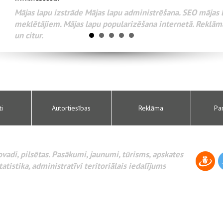
Разработка веб-сайтов Ад
WEBSEO
поисковых систем интерне
AdWords и другое.
ti
Autortiesības
Reklāma
Pa
novadi, pilsētas. Pasākumi, jaunumi, tūrisms, apskates
tatistika, administratīvi teritoriālais iedalījums