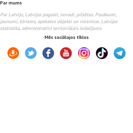
Par mums
Par Latviju, Latvijas pagasti, novadi, pilsētas. Pasākumi,
jaunumi, tūrisms, apskates objekti un viesnīcas. Latvijas
statistika, administratīvi teritoriālais iedalījums
Mēs sociālajos tīklos