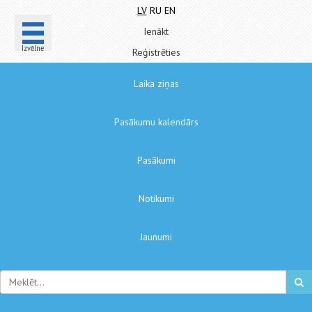
LV
RU
EN
Ienākt
Izvēlne
Reģistrēties
Laika ziņas
Pasākumu kalendārs
Pasākumi
Notikumi
Jaunumi