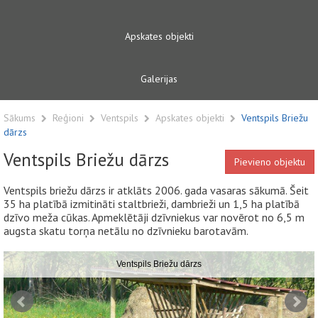
Apskates objekti
Galerijas
Sākums
Reģioni
Ventspils
Apskates objekti
Ventspils Briežu
dārzs
Ventspils Briežu dārzs
Pievieno objektu
Ventspils briežu dārzs ir atklāts 2006. gada vasaras sākumā. Šeit
35 ha platībā izmitināti staltbrieži, dambrieži un 1,5 ha platībā
dzīvo meža cūkas. Apmeklētāji dzīvniekus var novērot no 6,5 m
augsta skatu torņa netālu no dzīvnieku barotavām.
Ventspils Briežu dārzs