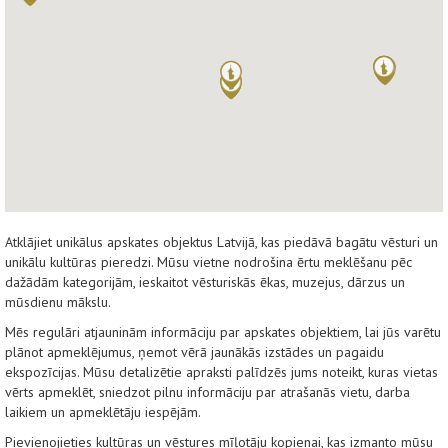
Atklājiet unikālus apskates objektus Latvijā, kas piedāvā bagātu vēsturi un
unikālu kultūras pieredzi. Mūsu vietne nodrošina ērtu meklēšanu pēc
dažādām kategorijām, ieskaitot vēsturiskās ēkas, muzejus, dārzus un
mūsdienu mākslu.
Mēs regulāri atjauninām informāciju par apskates objektiem, lai jūs varētu
plānot apmeklējumus, ņemot vērā jaunākās izstādes un pagaidu
ekspozīcijas. Mūsu detalizētie apraksti palīdzēs jums noteikt, kuras vietas
vērts apmeklēt, sniedzot pilnu informāciju par atrašanās vietu, darba
laikiem un apmeklētāju iespējām.
Pievienojieties kultūras un vēstures mīļotāju kopienai, kas izmanto mūsu