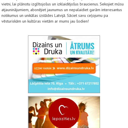
vietni, lai plānotu izglītojošus un izklaidējošus braucienus. Sekojiet mūsu
atjauninājumiem, abonējiet jaunumus un nepalaidiet garām interesantus
notikumus un unikālas izstādes Latvijā. Sāciet savu ceļojumu pa
vēsturiskām un kultūras vietām ar mums jau šodien!