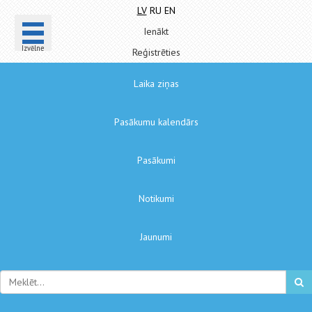
LV
RU
EN
Ienākt
Izvēlne
Reģistrēties
Laika ziņas
Pasākumu kalendārs
Pasākumi
Notikumi
Jaunumi