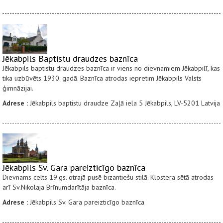
Jēkabpils Baptistu draudzes baznīca
Jēkabpils baptistu draudzes baznīca ir viens no dievnamiem Jēkabpilī, kas
tika uzbūvēts 1930. gadā. Baznīca atrodas iepretim Jēkabpils Valsts
ģimnāzijai.
Adrese :
Jēkabpils baptistu draudze Zaļā iela 5 Jēkabpils, LV-5201 Latvija
Jēkabpils Sv. Gara pareizticīgo baznīca
Dievnams celts 19.gs. otrajā pusē bizantiešu stilā. Klostera sētā atrodas
arī Sv.Nikolaja Brīnumdarītāja baznīca.
Adrese :
Jēkabpils Sv. Gara pareizticīgo baznīca