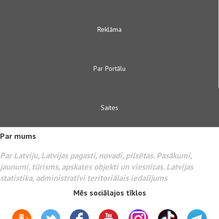
Reklāma
Par Portālu
Saites
Par mums
Par Latviju, Latvijas pagasti, novadi, pilsētas. Pasākumi,
jaunumi, tūrisms, apskates objekti un viesnīcas. Latvijas
statistika, administratīvi teritoriālais iedalījums
Mēs sociālajos tīklos