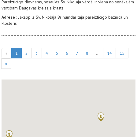
Pareizticīgo dievnams, nosaukts Sv. Nikolaja vārdā, ir viena no senākajām
vērtībām Daugavas kreisajā krastā.
Adrese :
Jēkabpils Sv. Nikolaja Brīnumdarītāja pareizticīgo baznīca un
klosteris
«
1
2
3
4
5
6
7
8
...
14
15
»