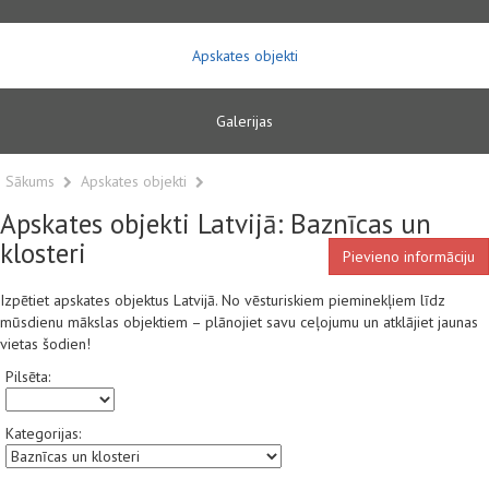
Apskates objekti
Galerijas
Sākums
Apskates objekti
Apskates objekti Latvijā: Baznīcas un
klosteri
Pievieno informāciju
Izpētiet apskates objektus Latvijā. No vēsturiskiem pieminekļiem līdz
mūsdienu mākslas objektiem – plānojiet savu ceļojumu un atklājiet jaunas
vietas šodien!
Pilsēta:
Kategorijas: