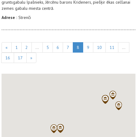
gruntsgabalu īpašnieks, Jērcēnu barons Krideners, piešķir ēkas celšanai
zemes gabalu miesta centrā.
Adrese :
Strenči
«
1
2
...
5
6
7
8
9
10
11
...
16
17
»