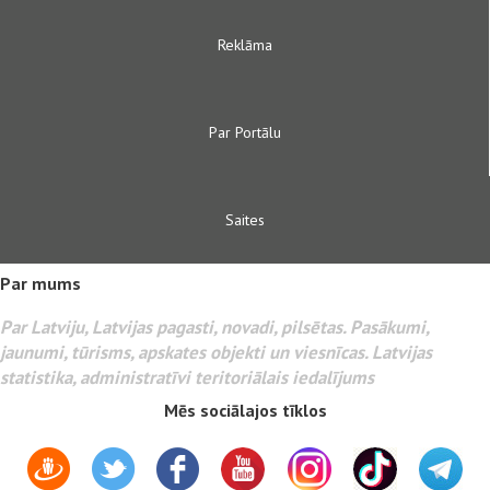
Reklāma
Par Portālu
Saites
Par mums
Par Latviju, Latvijas pagasti, novadi, pilsētas. Pasākumi,
jaunumi, tūrisms, apskates objekti un viesnīcas. Latvijas
statistika, administratīvi teritoriālais iedalījums
Mēs sociālajos tīklos