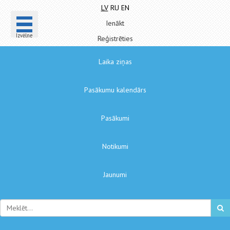
LV
RU
EN
Ienākt
Izvēlne
Reģistrēties
Laika ziņas
Pasākumu kalendārs
Pasākumi
Notikumi
Jaunumi