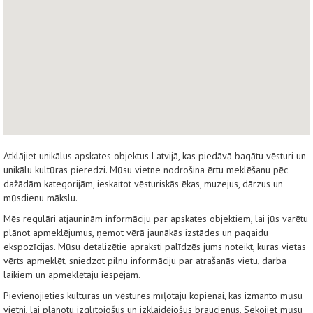
Atklājiet unikālus apskates objektus Latvijā, kas piedāvā bagātu vēsturi un
unikālu kultūras pieredzi. Mūsu vietne nodrošina ērtu meklēšanu pēc
dažādām kategorijām, ieskaitot vēsturiskās ēkas, muzejus, dārzus un
mūsdienu mākslu.
Mēs regulāri atjauninām informāciju par apskates objektiem, lai jūs varētu
plānot apmeklējumus, ņemot vērā jaunākās izstādes un pagaidu
ekspozīcijas. Mūsu detalizētie apraksti palīdzēs jums noteikt, kuras vietas
vērts apmeklēt, sniedzot pilnu informāciju par atrašanās vietu, darba
laikiem un apmeklētāju iespējām.
Pievienojieties kultūras un vēstures mīļotāju kopienai, kas izmanto mūsu
vietni, lai plānotu izglītojošus un izklaidējošus braucienus. Sekojiet mūsu