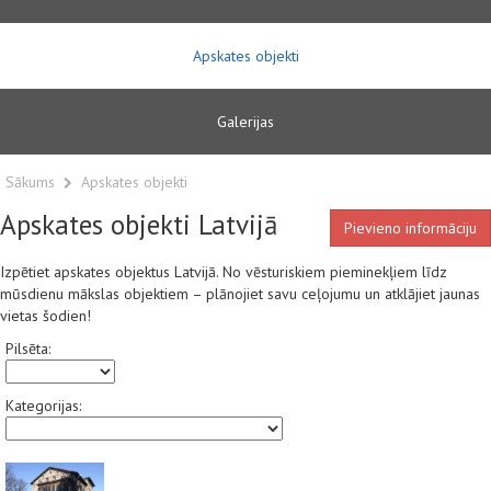
Apskates objekti
Galerijas
Sākums
Apskates objekti
Apskates objekti Latvijā
Pievieno informāciju
Izpētiet apskates objektus Latvijā. No vēsturiskiem pieminekļiem līdz
mūsdienu mākslas objektiem – plānojiet savu ceļojumu un atklājiet jaunas
vietas šodien!
Pilsēta:
Kategorijas: