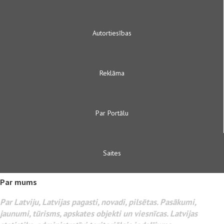
Autortiesības
Reklāma
Par Portālu
Saites
Par mums
Par Latviju, Latvijas pagasti, novadi, pilsētas. Pasākumi,
jaunumi, tūrisms, apskates objekti un viesnīcas. Latvijas