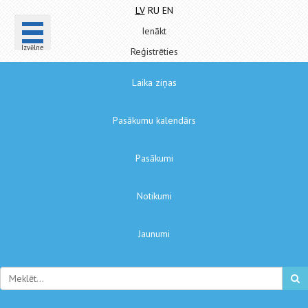
LV
RU
EN
Ienākt
Izvēlne
Reģistrēties
Laika ziņas
Pasākumu kalendārs
Pasākumi
Notikumi
Jaunumi