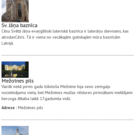
Sv. Jāņa baznīca
Cēsu Svētā Jāņa evaņģēliski luteriskā baznīca ir luterāņu dievnams, kas
atrodasCēsīs. Tā ir viena no vecākajām gotiskajām mūra baznīcām
Latvijā.
Mežotnes pils
Vairāk nekā pirms gadu tūkstoša Mežotne bija seno zemgaļu
nocietinājuma vieta, bet Mežotnes muižas vēstures pirmsākumi meklējami
hercoga Jēkaba laikā 17.gadsimta vidū.
Adrese :
Mežotnes pils