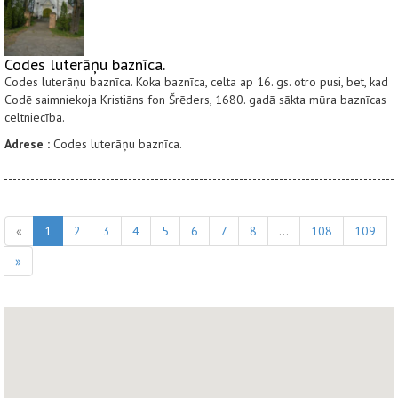
Codes luterāņu baznīca.
Codes luterāņu baznīca. Koka baznīca, celta ap 16. gs. otro pusi, bet, kad
Codē saimniekoja Kristiāns fon Šrēders, 1680. gadā sākta mūra baznīcas
celtniecība.
Adrese :
Codes luterāņu baznīca.
«
1
2
3
4
5
6
7
8
...
108
109
»