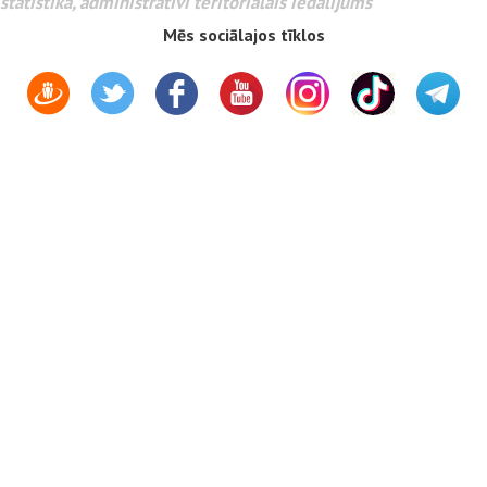
statistika, administratīvi teritoriālais iedalījums
Mēs sociālajos tīklos