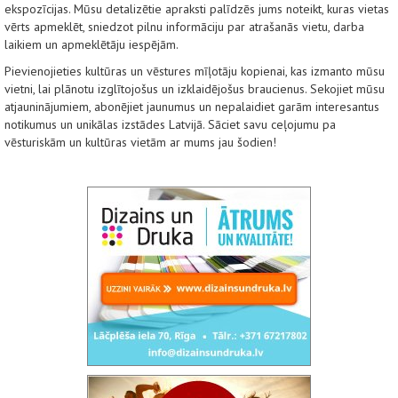
ekspozīcijas. Mūsu detalizētie apraksti palīdzēs jums noteikt, kuras vietas
vērts apmeklēt, sniedzot pilnu informāciju par atrašanās vietu, darba
laikiem un apmeklētāju iespējām.
Pievienojieties kultūras un vēstures mīļotāju kopienai, kas izmanto mūsu
vietni, lai plānotu izglītojošus un izklaidējošus braucienus. Sekojiet mūsu
atjauninājumiem, abonējiet jaunumus un nepalaidiet garām interesantus
notikumus un unikālas izstādes Latvijā. Sāciet savu ceļojumu pa
vēsturiskām un kultūras vietām ar mums jau šodien!