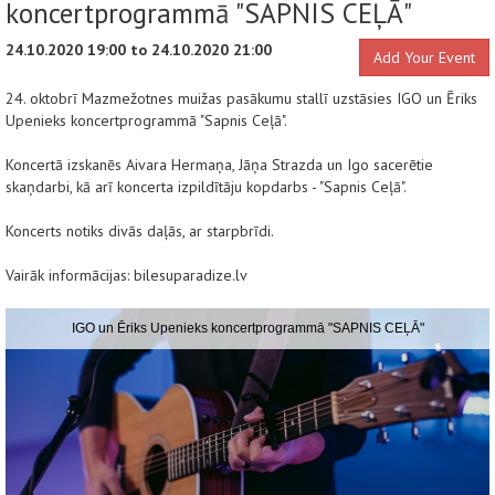
koncertprogrammā "SAPNIS CEĻĀ"
24.10.2020 19:00 to 24.10.2020 21:00
Add Your Event
24. oktobrī Mazmežotnes muižas pasākumu stallī uzstāsies IGO un Ēriks
Upenieks koncertprogrammā "Sapnis Ceļā".
Koncertā izskanēs Aivara Hermaņa, Jāņa Strazda un Igo sacerētie
skaņdarbi, kā arī koncerta izpildītāju kopdarbs - "Sapnis Ceļā".
Koncerts notiks divās daļās, ar starpbrīdi.
Vairāk informācijas: bilesuparadize.lv
IGO un Ēriks Upenieks koncertprogrammā "SAPNIS CEĻĀ"