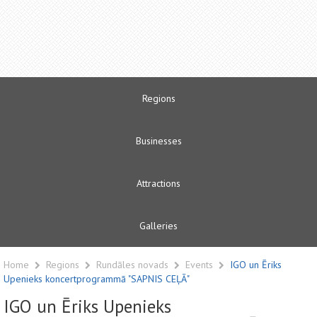
Regions
Businesses
Attractions
Galleries
Home
Regions
Rundāles novads
Events
IGO un Ēriks
Upenieks koncertprogrammā "SAPNIS CEĻĀ"
IGO un Ēriks Upenieks