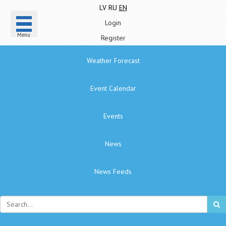
LV
RU
EN
Login
Menu
Register
Weather Forecast
Event Calendar
Events
News
News Feeds