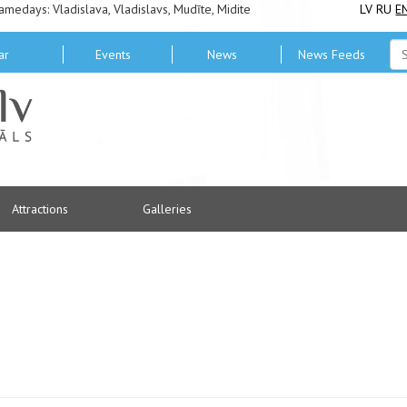
amedays: Vladislava, Vladislavs, Mudīte, Midite
LV
RU
E
ar
Events
News
News Feeds
Attractions
Galleries