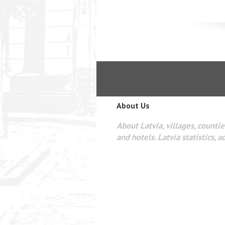
About Us
About Latvia, villages, counties
and hotels. Latvia statistics, a