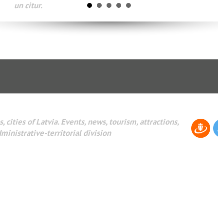
AdWords и другое.
, cities of Latvia. Events, news, tourism, attractions,
dministrative-territorial division