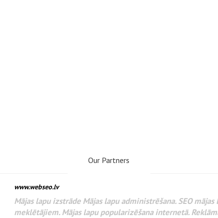
Our Partners
www.webseo.lv
Разработка веб-сайтов Администриров
WEBSEO
поисковых систем интернета. Раскрутк