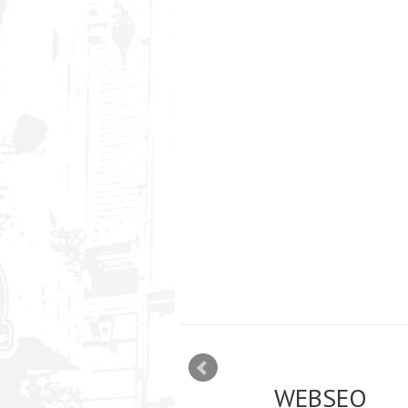
EO mājas lapu optimizācija interneta
tā. Reklāma internetā Google AdWords