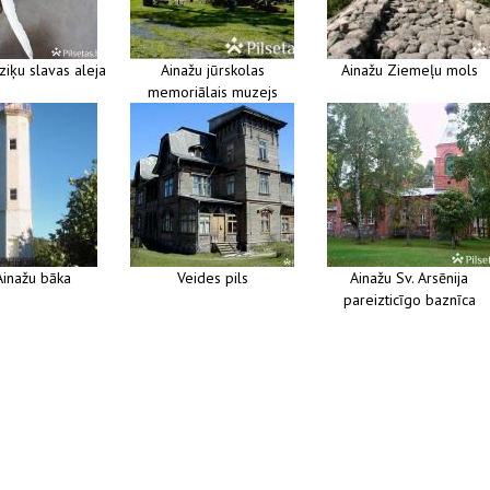
ziķu slavas aleja
Ainažu jūrskolas
Ainažu Ziemeļu mols
memoriālais muzejs
Ainažu bāka
Veides pils
Ainažu Sv. Arsēnija
pareizticīgo baznīca