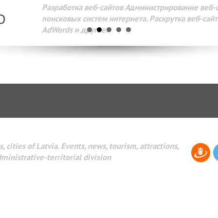
Разработка веб-сайтов Администрирование веб-сайтов. 
поисковых систем интернета. Раскрутка веб-сайтов. Рек
AdWords и другое.
, cities of Latvia. Events, news, tourism, attractions,
dministrative-territorial division