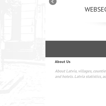
mizācija interneta
WEBSEO
etā Google AdWords
About Us
About Latvia, villages, counties
and hotels. Latvia statistics, a