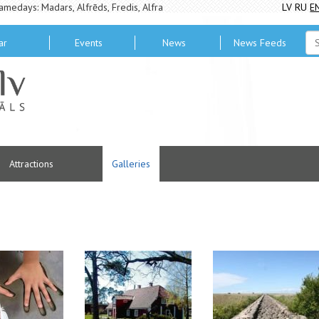
amedays: Madars, Alfrēds, Fredis, Alfra
LV
RU
E
ar
Events
News
News Feeds
Attractions
Galleries