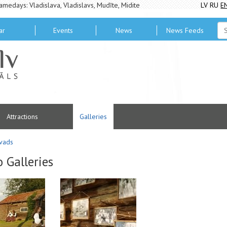
amedays: Vladislava, Vladislavs, Mudīte, Midite
LV
RU
E
ar
Events
News
News Feeds
Attractions
Galleries
vads
 Galleries