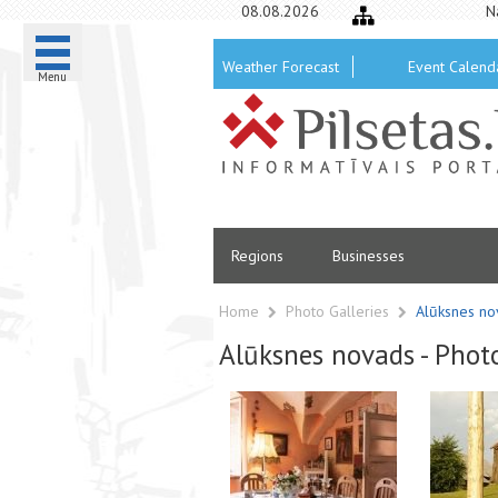
08.08.2026
N
Weather Forecast
Event Calend
Menu
Regions
Businesses
Home
Photo Galleries
Alūksnes no
Alūksnes novads - Photo