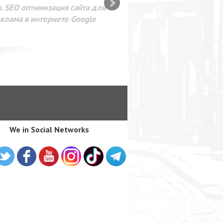
SEO оптимизация сайта для
лама в интернете Google
We in Social Networks