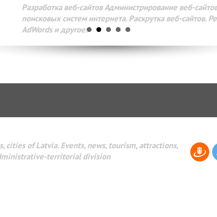
Разработка веб-сайтов Администрирование веб-сайтов. 
поисковых систем интернета. Раскрутка веб-сайтов. Рек
AdWords и другое.
, cities of Latvia. Events, news, tourism, attractions,
dministrative-territorial division