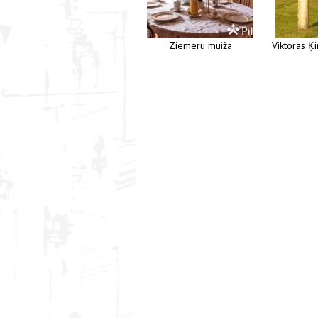
Ziemeru muiža
Viktoras Ķ