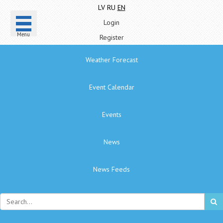
LV
RU
EN
Login
Menu
Register
Weather Forecast
Event Calendar
Events
News
News Feeds