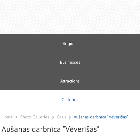
Regions
Businesses
Attractions
Galleries
Home
Photo Galleries
Cēsis
Aušanas darbnīca "Vēverīšas"
Aušanas darbnīca "Vēverīšas"