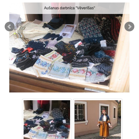
Aušanas darbnīca "Vēverīšas"