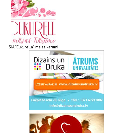
SIA “Cukurella” mājas kārumi