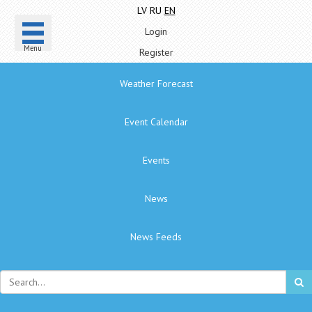
LV
RU
EN
Login
Menu
Register
Weather Forecast
Event Calendar
Events
News
News Feeds