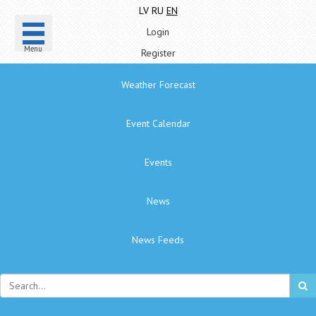
LV
RU
EN
Login
Menu
Register
Weather Forecast
Event Calendar
Events
News
News Feeds