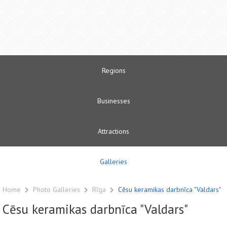
Regions
Businesses
Attractions
Galleries
Home
Photo Galleries
Rīga
Cēsu keramikas darbnīca "Valdars"
Cēsu keramikas darbnīca "Valdars"