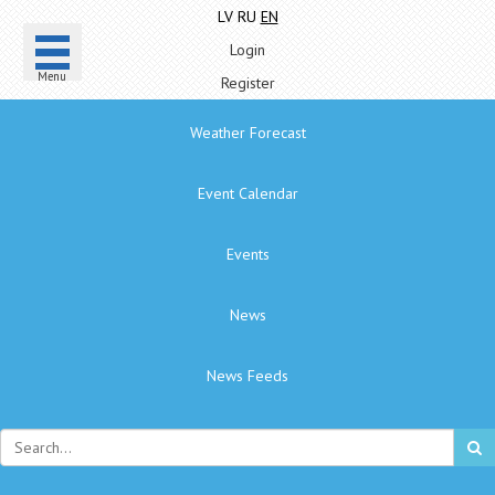
LV
RU
EN
Login
Menu
Register
Weather Forecast
Event Calendar
Events
News
News Feeds