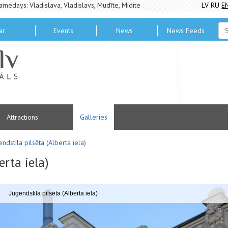
amedays: Vladislava, Vladislavs, Mudīte, Midite
LV
RU
E
ar
Events
News
News Feeds
Attractions
Galleries
ndstila pilsēta (Alberta iela)
erta iela)
Jūgendstila pilsēta (Alberta iela)