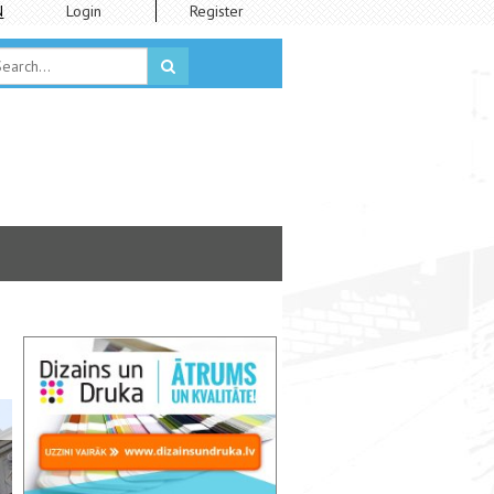
N
Login
Register
Jūgendstila pilsēta (Alberta iel