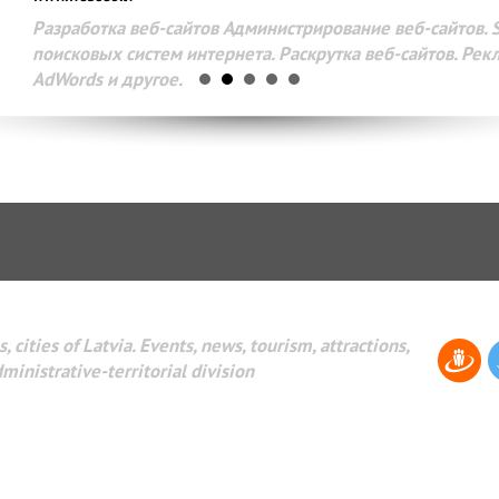
Разработка веб-сайтов Администрирование веб-сайтов. 
поисковых систем интернета. Раскрутка веб-сайтов. Рек
AdWords и другое.
, cities of Latvia. Events, news, tourism, attractions,
dministrative-territorial division