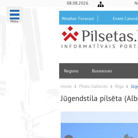
08.08.2026
N
Weather Forecast
Event Calend
Menu
Regions
Businesses
Home
Photo Galleries
Rīga
Jūge
Jūgendstila pilsēta (Alb