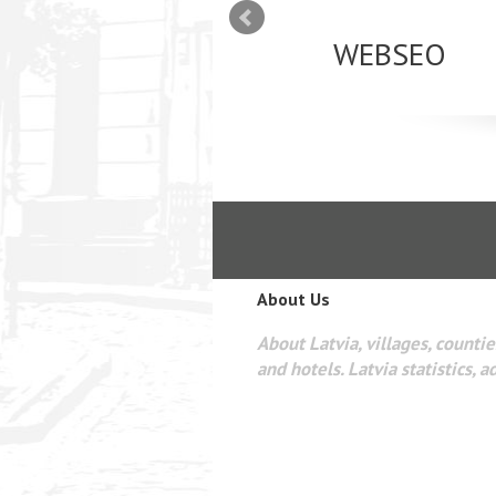
mizācija interneta
WEBSEO
etā Google AdWords
About Us
About Latvia, villages, counties
and hotels. Latvia statistics, a