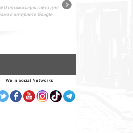
SEO оптимизация сайта для
лама в интернете Google
We in Social Networks