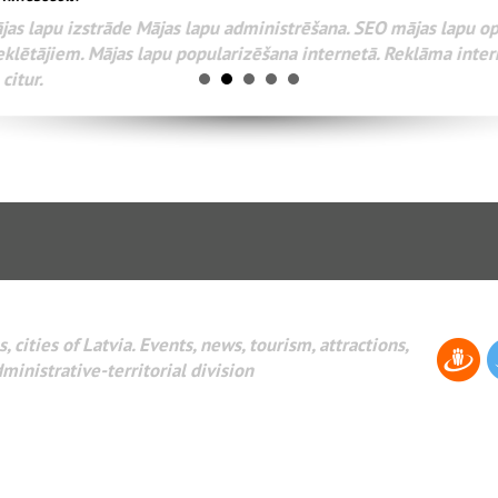
Разработка веб-сайтов Администрирование веб-сайтов. 
поисковых систем интернета. Раскрутка веб-сайтов. Рек
AdWords и другое.
, cities of Latvia. Events, news, tourism, attractions,
dministrative-territorial division