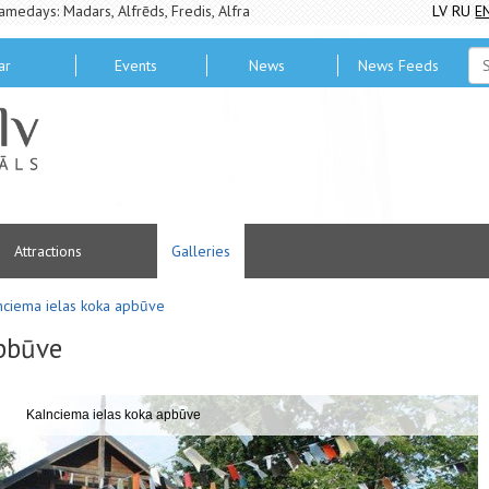
amedays: Madars, Alfrēds, Fredis, Alfra
LV
RU
E
ar
Events
News
News Feeds
Attractions
Galleries
nciema ielas koka apbūve
pbūve
Kalnciema ielas koka apbūve