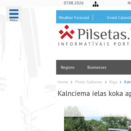
07.08.2026
N
Weather Forecast
Event Calend
Menu
Regions
Businesses
Home
Photo Galleries
Rīga
Kal
Kalnciema ielas koka a