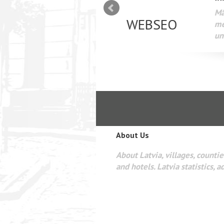
mizācija interneta
WEBSEO
etā Google AdWords
About Us
About Latvia, villages, counties
and hotels. Latvia statistics, a