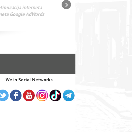
SEO оптимизация сайта для
лама в интернете Google
We in Social Networks