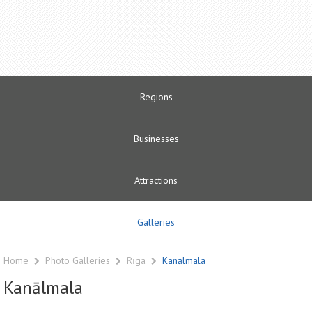
Regions
Businesses
Attractions
Galleries
Home
Photo Galleries
Rīga
Kanālmala
Kanālmala