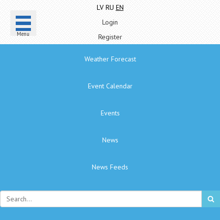
LV
RU
EN
Login
Menu
Register
Weather Forecast
Event Calendar
Events
News
News Feeds