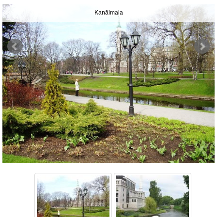
Kanālmala