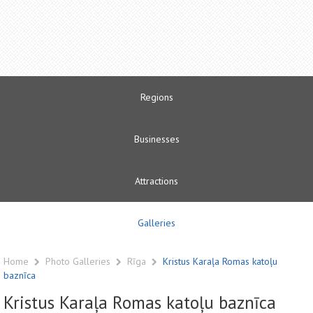
Regions
Businesses
Attractions
Galleries
Home
Photo Galleries
Rīga
Kristus Karaļa Romas katoļu
baznīca
Kristus Karaļa Romas katoļu baznīca