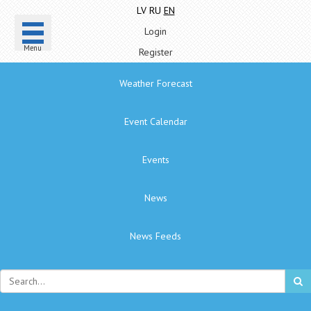
LV
RU
EN
Login
Menu
Register
Weather Forecast
Event Calendar
Events
News
News Feeds