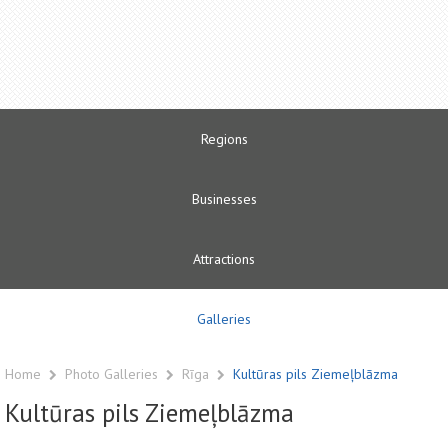
Regions
Businesses
Attractions
Galleries
Home
Photo Galleries
Rīga
Kultūras pils Ziemeļblāzma
Kultūras pils Ziemeļblāzma