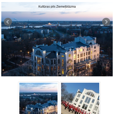
Kultūras pils Ziemeļblāzma