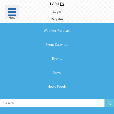
LV
RU
EN
Login
Menu
Register
Weather Forecast
Event Calendar
Events
News
News Feeds