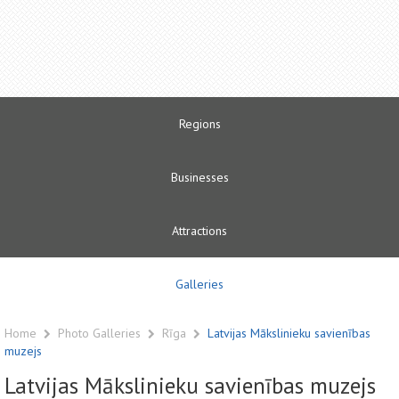
Regions
Businesses
Attractions
Galleries
Home
Photo Galleries
Rīga
Latvijas Mākslinieku savienības
muzejs
Latvijas Mākslinieku savienības muzejs