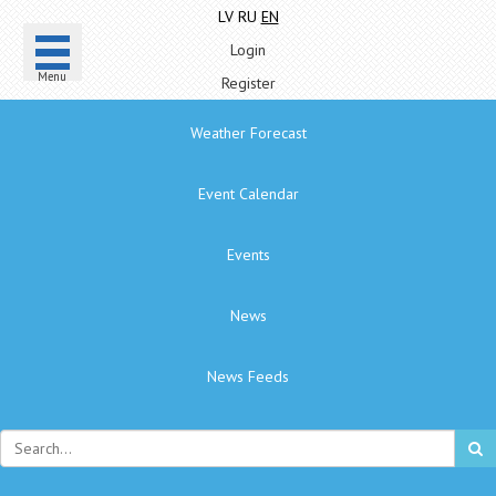
LV
RU
EN
Login
Menu
Register
Weather Forecast
Event Calendar
Events
News
News Feeds