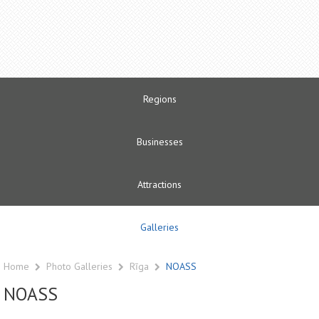
Regions
Businesses
Attractions
Galleries
Home
Photo Galleries
Rīga
NOASS
NOASS