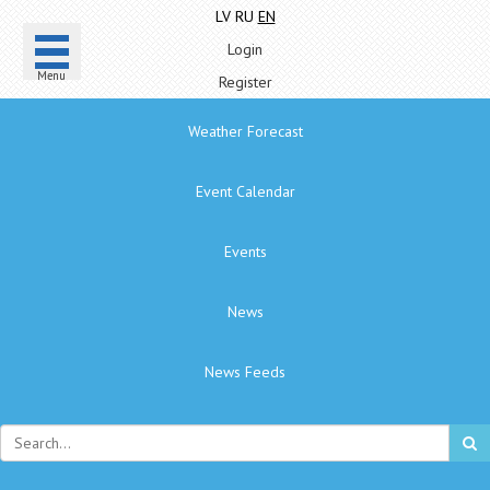
LV
RU
EN
Login
Menu
Register
Weather Forecast
Event Calendar
Events
News
News Feeds