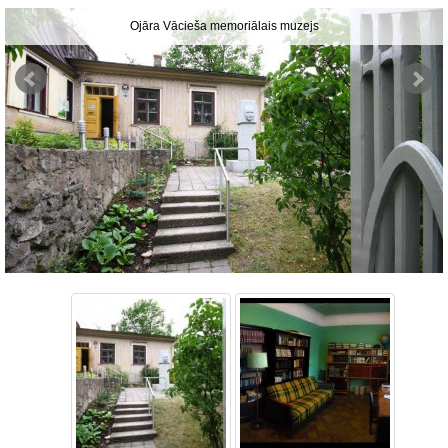
Ojāra Vācieša memoriālais muzejs