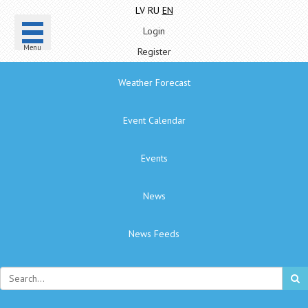
LV
RU
EN
Login
Menu
Register
Weather Forecast
Event Calendar
Events
News
News Feeds