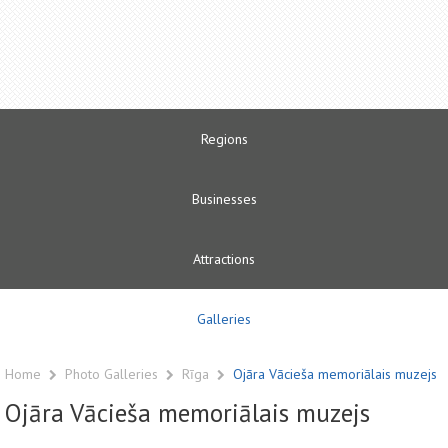
Regions
Businesses
Attractions
Galleries
Home
Photo Galleries
Rīga
Ojāra Vācieša memoriālais muzejs
Ojāra Vācieša memoriālais muzejs