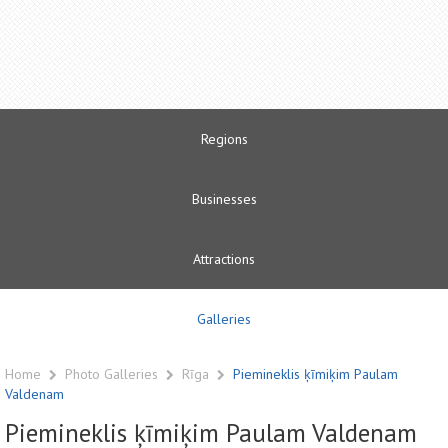
Regions
Businesses
Attractions
Galleries
Home
Photo Galleries
Rīga
Piemineklis ķīmiķim Paulam
Valdenam
Piemineklis ķīmiķim Paulam Valdenam