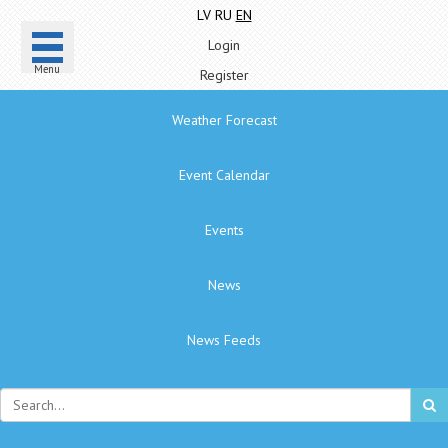
LV
RU
EN
Login
Menu
Register
Weather Forecast
Event Calendar
Events
News
News Feeds