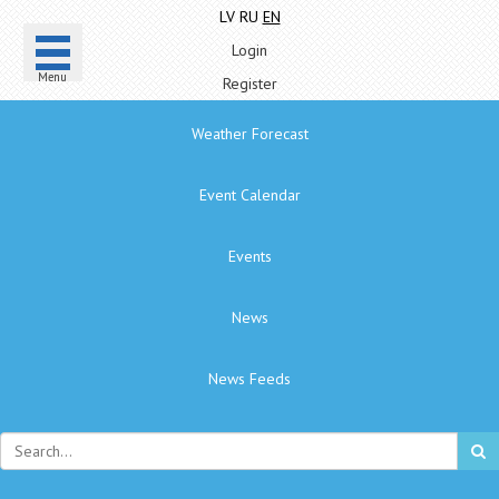
LV
RU
EN
Login
Menu
Register
Weather Forecast
Event Calendar
Events
News
News Feeds