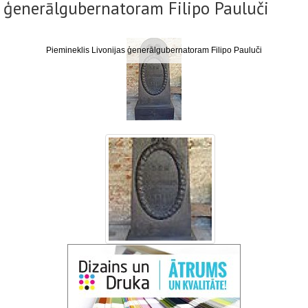
ģenerālgubernatoram Filipo Pauluči
Piemineklis Livonijas ģenerālgubernatoram Filipo Pauluči