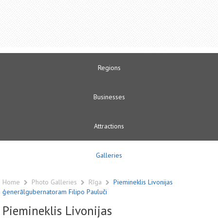
Regions
Businesses
Attractions
Galleries
Home
Photo Galleries
Rīga
Piemineklis Livonijas
ģenerālgubernatoram Filipo Pauluči
Piemineklis Livonijas