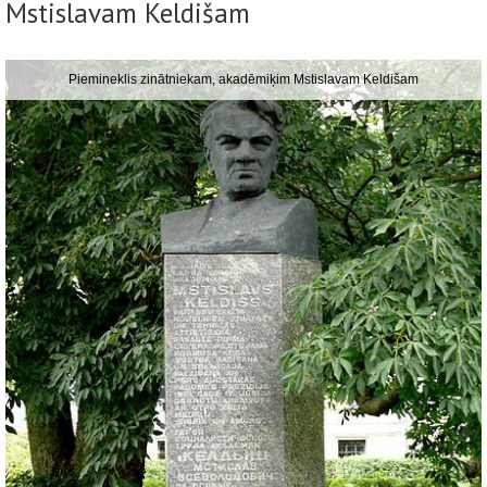
Mstislavam Keldišam
Piemineklis zinātniekam, akadēmiķim Mstislavam Keldišam