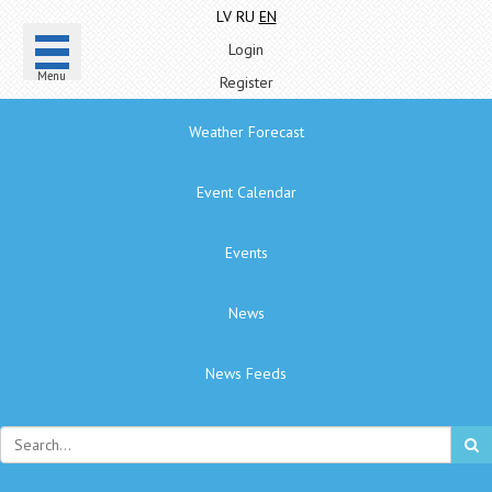
LV
RU
EN
Login
Menu
Register
Weather Forecast
Event Calendar
Events
News
News Feeds