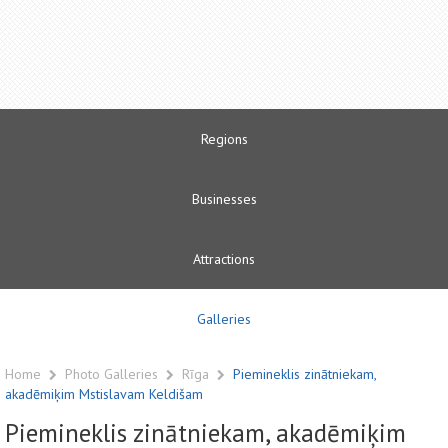
Regions
Businesses
Attractions
Galleries
Home
Photo Galleries
Rīga
Piemineklis zinātniekam,
akadēmiķim Mstislavam Keldišam
Piemineklis zinātniekam, akadēmiķim