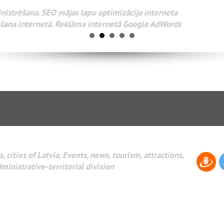
Разработка веб-сайтов Администрирование веб-сайтов. 
поисковых систем интернета. Раскрутка веб-сайтов. Рек
AdWords и другое.
, cities of Latvia. Events, news, tourism, attractions,
dministrative-territorial division