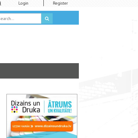
N
Login
Register
Rīgas Kino muzejs