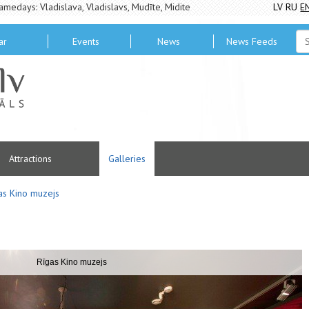
amedays: Vladislava, Vladislavs, Mudīte, Midite
LV
RU
E
ar
Events
News
News Feeds
Attractions
Galleries
as Kino muzejs
Rīgas Kino muzejs