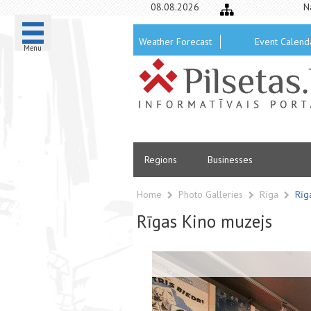
08.08.2026
N
Weather Forecast
Event Calend
Menu
Regions
Businesses
Home
Photo Galleries
Rīga
Rīg
Rīgas Kino muzejs