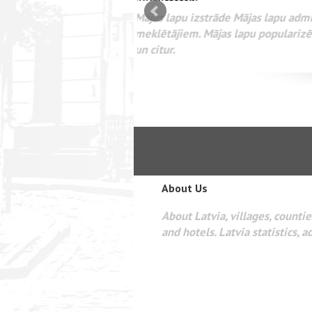
mizācija interneta
WEBSEO
etā Google AdWords
About Us
About Latvia, villages, counties
and hotels. Latvia statistics, a