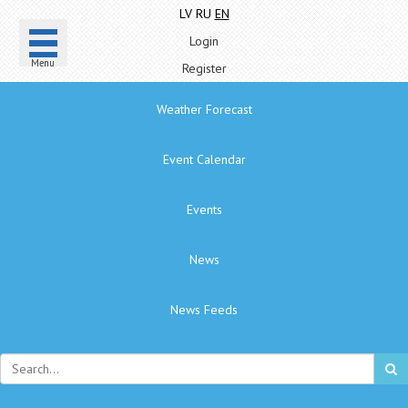
LV
RU
EN
Login
Menu
Register
Weather Forecast
Event Calendar
Events
News
News Feeds