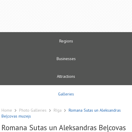
Regions
Businesses
Attractions
Galleries
Home
Photo Galleries
Rīga
Romana Sutas un Aleksandras
Beļcovas muzejs
Romana Sutas un Aleksandras Beļcovas