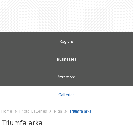
Regions
Businesses
Attractions
Galleries
Home
Photo Galleries
Rīga
Triumfa arka
Triumfa arka