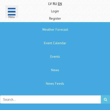
LV
RU
EN
Login
Menu
Register
Weather Forecast
Event Calendar
Events
News
News Feeds