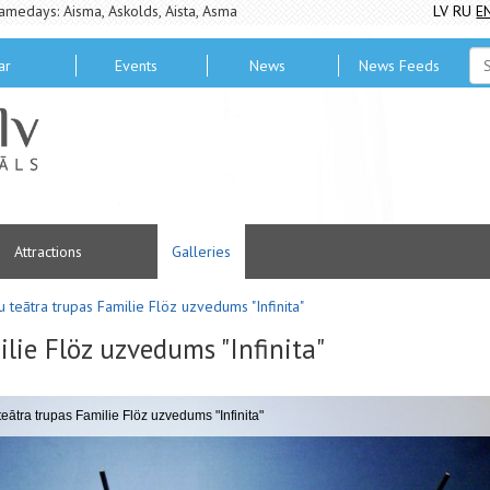
amedays: Aisma, Askolds, Aista, Asma
LV
RU
E
ar
Events
News
News Feeds
Attractions
Galleries
u teātra trupas Familie Flöz uzvedums "Infinita"
lie Flöz uzvedums "Infinita"
eātra trupas Familie Flöz uzvedums "Infinita"