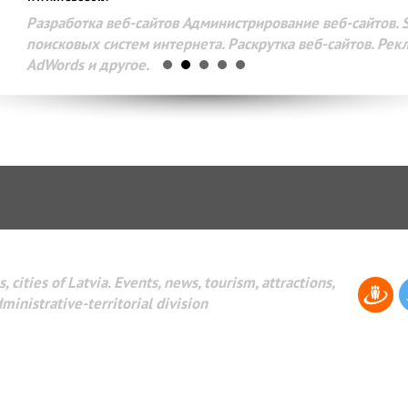
Разработка веб-сайтов Администрирование веб-сайтов. 
поисковых систем интернета. Раскрутка веб-сайтов. Рек
AdWords и другое.
, cities of Latvia. Events, news, tourism, attractions,
dministrative-territorial division