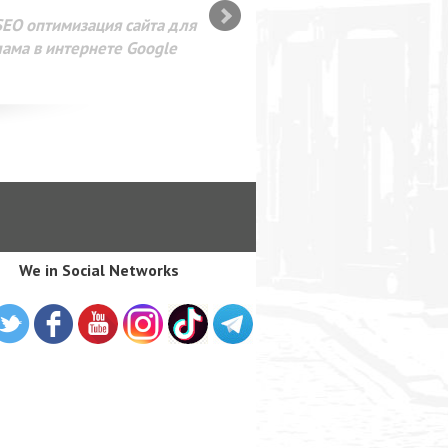
SEO оптимизация сайта для
лама в интернете Google
We in Social Networks