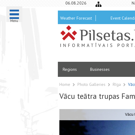
06.08.2026
N
Weather Forecast
Event Calend
Menu
Regions
Businesses
Home
Photo Galleries
Rīga
Vāc
Vācu teātra trupas Fami
Vācu t