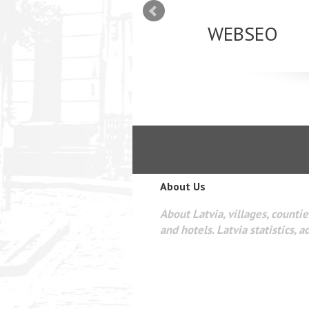
mizācija interneta
WEBSEO
etā Google AdWords
About Us
About Latvia, villages, counties
and hotels. Latvia statistics, a