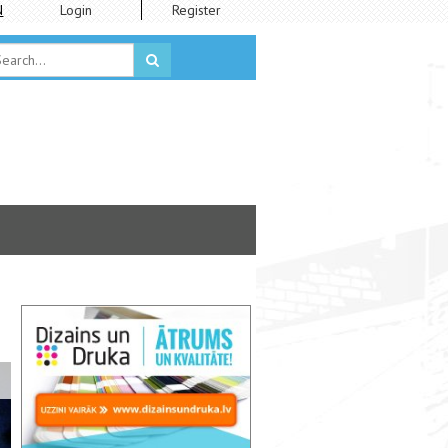
N
Login
Register
Vācu teātra trupas Familie Flöz uzvedums