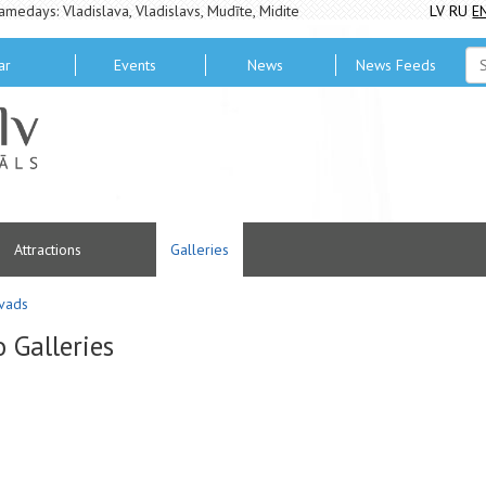
amedays: Vladislava, Vladislavs, Mudīte, Midite
LV
RU
E
ar
Events
News
News Feeds
Attractions
Galleries
ovads
o Galleries