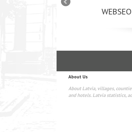
mizācija interneta
WEBSEO
etā Google AdWords
About Us
About Latvia, villages, counties
and hotels. Latvia statistics, a