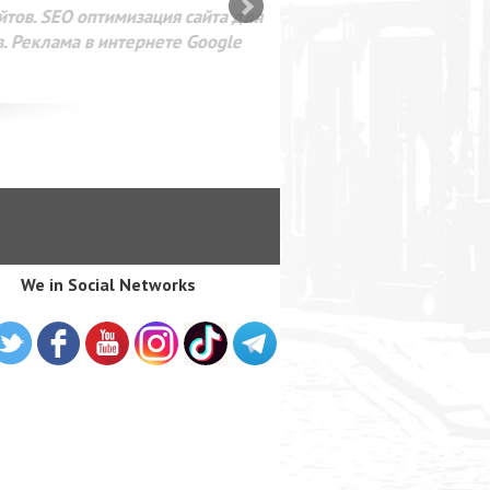
SEO оптимизация сайта для
лама в интернете Google
We in Social Networks