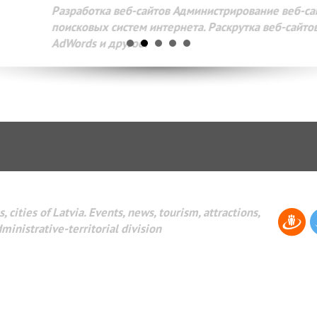
Разработка веб-сайтов Администрирование веб-сайтов. 
поисковых систем интернета. Раскрутка веб-сайтов. Рек
AdWords и другое.
, cities of Latvia. Events, news, tourism, attractions,
dministrative-territorial division