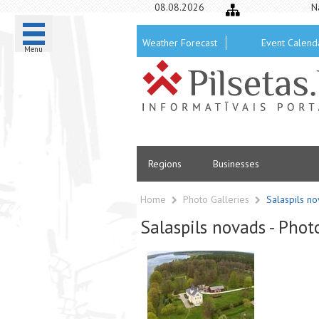
08.08.2026
N
Weather Forecast
Event Calend
Menu
Regions
Businesses
Home
Photo Galleries
Salaspils n
Salaspils novads - Phot