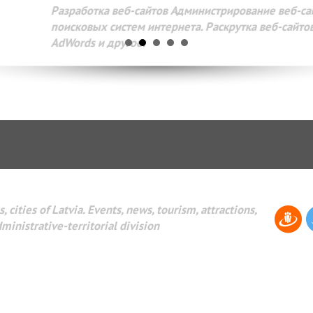
Разработка веб-сайтов Администрирование веб-сайтов. 
поисковых систем интернета. Раскрутка веб-сайтов. Рек
AdWords и другое.
, cities of Latvia. Events, news, tourism, attractions,
dministrative-territorial division