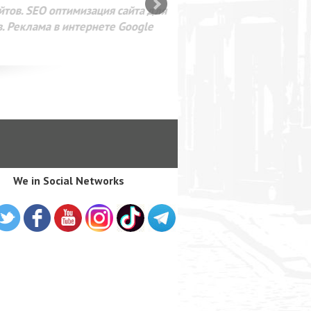
SEO оптимизация сайта для
лама в интернете Google
We in Social Networks