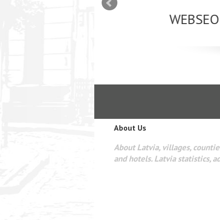
mizācija interneta
WEBSEO
etā Google AdWords
About Us
About Latvia, villages, counties
and hotels. Latvia statistics, a