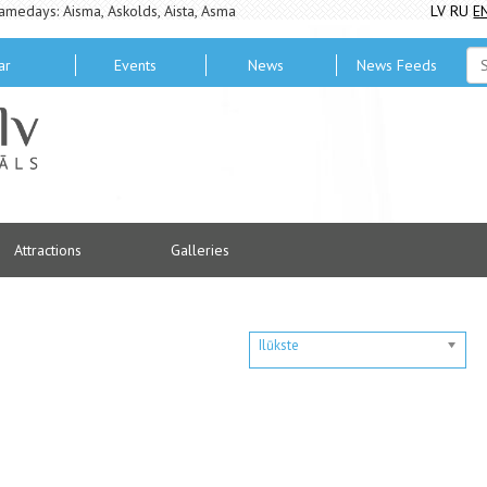
amedays: Aisma, Askolds, Aista, Asma
LV
RU
E
ar
Events
News
News Feeds
Attractions
Galleries
Ilūkste